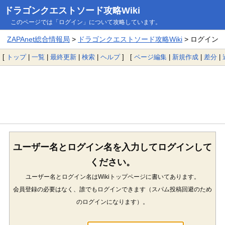
ドラゴンクエストソード攻略Wiki
このページでは「ログイン」について攻略しています。
ZAPAnet総合情報局
>
ドラゴンクエストソード攻略Wiki
> ログイン
[
トップ
|
一覧
|
最終更新
|
検索
|
ヘルプ
] [
ページ編集
|
新規作成
|
差分
|
ユーザー名とログイン名を入力してログインして
ください。
ユーザー名とログイン名はWikiトップページに書いてあります。
会員登録の必要はなく、誰でもログインできます（スパム投稿回避のため
のログインになります）。