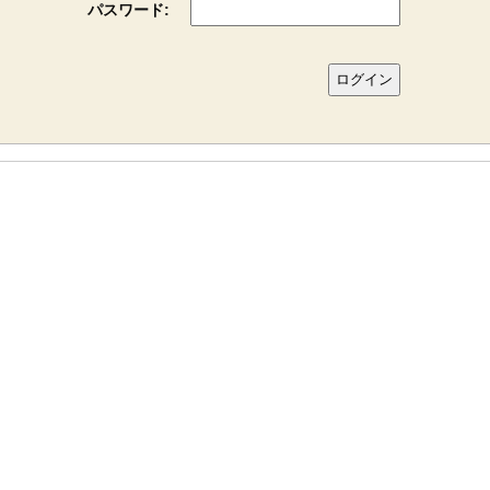
パスワード: