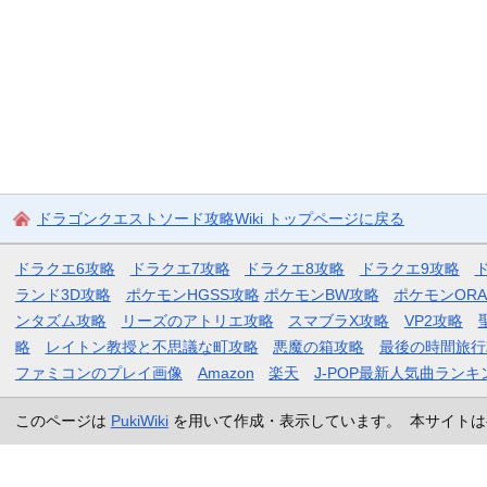
ドラゴンクエストソード攻略Wiki トップページに戻る
ドラクエ6攻略
ドラクエ7攻略
ドラクエ8攻略
ドラクエ9攻略
ランド3D攻略
ポケモンHGSS攻略
ポケモンBW攻略
ポケモンOR
ンタズム攻略
リーズのアトリエ攻略
スマブラX攻略
VP2攻略
略
レイトン教授と不思議な町攻略
悪魔の箱攻略
最後の時間旅行
ファミコンのプレイ画像
Amazon
楽天
J-POP最新人気曲ランキ
このページは
PukiWiki
を用いて作成・表示しています。 本サイトは