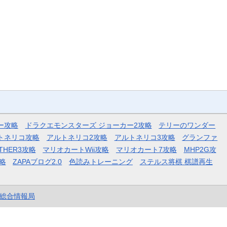
ー攻略
ドラクエモンスターズ ジョーカー2攻略
テリーのワンダー
トネリコ攻略
アルトネリコ2攻略
アルトネリコ3攻略
グランファ
THER3攻略
マリオカートWii攻略
マリオカート7攻略
MHP2G攻
略
ZAPAブログ2.0
色読みトレーニング
ステルス将棋 棋譜再生
et総合情報局