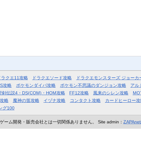
ドラクエ11攻略
ドラクエソード攻略
ドラクエモンスターズ ジョーカ
AS攻略
ポケモンダイパ攻略
ポケモン不思議のダンジョン攻略
アル
聖剣伝説4・DS(COM)・HOM攻略
FF12攻略
風来のシレン攻略
MO
攻略
魔神の笛攻略
イヅナ攻略
コンタクト攻略
カードヒーロー攻
ング100
ゲーム開発・販売会社とは一切関係ありません。
Site admin：
ZAPAn