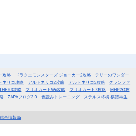
ー攻略
ドラクエモンスターズ ジョーカー2攻略
テリーのワンダー
トネリコ攻略
アルトネリコ2攻略
アルトネリコ3攻略
グランファ
THER3攻略
マリオカートWii攻略
マリオカート7攻略
MHP2G攻
略
ZAPAブログ2.0
色読みトレーニング
ステルス将棋 棋譜再生
et総合情報局