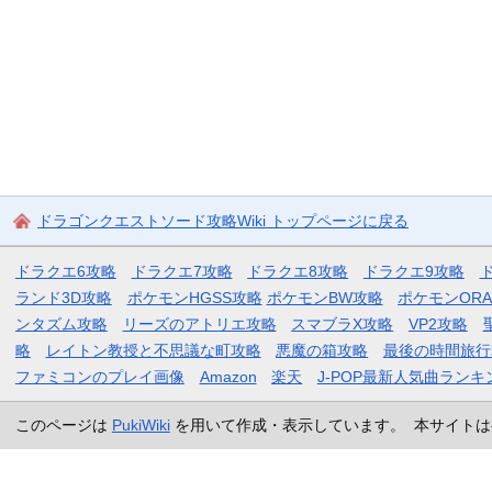
ドラゴンクエストソード攻略Wiki トップページに戻る
ドラクエ6攻略
ドラクエ7攻略
ドラクエ8攻略
ドラクエ9攻略
ランド3D攻略
ポケモンHGSS攻略
ポケモンBW攻略
ポケモンOR
ンタズム攻略
リーズのアトリエ攻略
スマブラX攻略
VP2攻略
略
レイトン教授と不思議な町攻略
悪魔の箱攻略
最後の時間旅行
ファミコンのプレイ画像
Amazon
楽天
J-POP最新人気曲ランキ
このページは
PukiWiki
を用いて作成・表示しています。 本サイトは