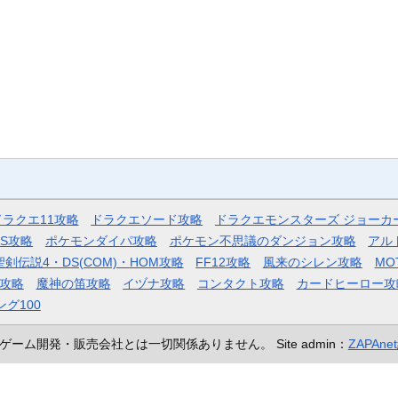
ドラクエ11攻略
ドラクエソード攻略
ドラクエモンスターズ ジョーカ
AS攻略
ポケモンダイパ攻略
ポケモン不思議のダンジョン攻略
アル
聖剣伝説4・DS(COM)・HOM攻略
FF12攻略
風来のシレン攻略
MO
攻略
魔神の笛攻略
イヅナ攻略
コンタクト攻略
カードヒーロー攻
ング100
ゲーム開発・販売会社とは一切関係ありません。
Site admin：
ZAPAn