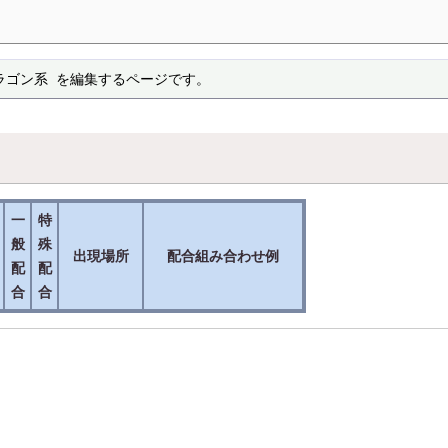
ラゴン系 を編集するページです。
一
特
般
殊
出現場所
配合組み合わせ例
配
配
合
合