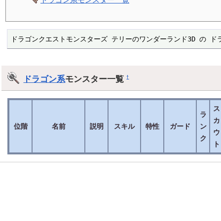
ドラゴンクエストモンスターズ テリーのワンダーランド3D の ド
ドラゴン系
モンスター一覧
†
ス
ラ
カ
位階
名前
説明
スキル
特性
ガード
ン
ウ
ク
ト