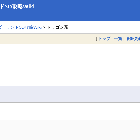
D攻略Wiki
ランド3D攻略Wiki
> ドラゴン系
[
トップ
|
一覧
|
最終更