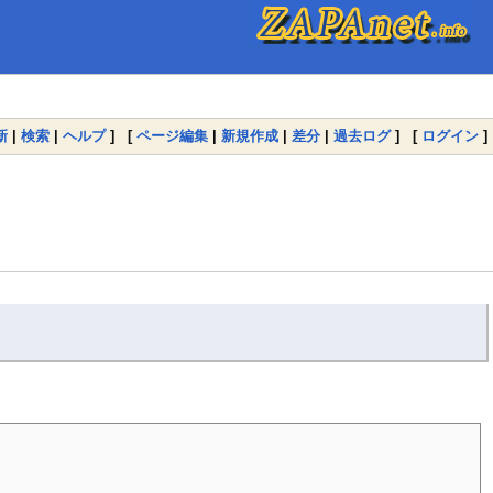
新
|
検索
|
ヘルプ
] [
ページ編集
|
新規作成
|
差分
|
過去ログ
] [
ログイン
]