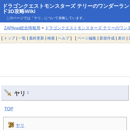
ドラゴンクエストモンスターズ テリーのワンダーラン
ド3D攻略Wiki
このページでは「ヤリ」について攻略しています。
ZAPAnet総合情報局
>
ドラゴンクエストモンスターズ テリーのワンダー
[
トップ
|
一覧
|
最終更新
|
検索
|
ヘルプ
] [
ページ編集
|
新規作成
|
差分
|
ヤリ
†
TOP
ヤリ