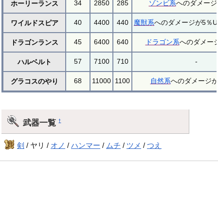
34
2850
285
ゾンビ系
へのダメージ
ホーリーランス
40
4400
440
魔獣系
へのダメージが5％U
ワイルドスピア
45
6400
640
ドラゴン系
へのダメージ
ドラゴンランス
57
7100
710
-
ハルベルト
68
11000
1100
自然系
へのダメージが
グラコスのやり
武器一覧
†
剣
/ ヤリ /
オノ
/
ハンマー
/
ムチ
/
ツメ
/
つえ