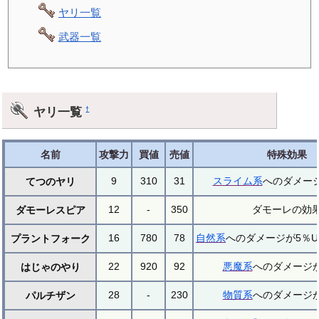
ヤリ一覧
武器一覧
ヤリ一覧
†
名前
攻撃力
買値
売値
特殊効果
9
310
31
スライム系
へのダメージ
てつのヤリ
12
-
350
ダモーレの効
ダモーレスピア
16
780
78
自然系
へのダメージが5％U
プラントフォーク
22
920
92
悪魔系
へのダメージが
はじゃのやり
28
-
230
物質系
へのダメージが
パルチザン