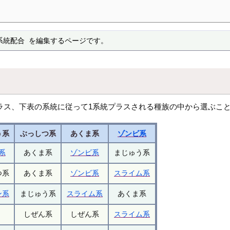
系統配合 を編集するページです。
ラス、下表の系統に従って1系統プラスされる種族の中から選ぶこ
う系
ぶっしつ系
あくま系
ゾンビ系
系
あくま系
ゾンビ系
まじゅう系
つ系
あくま系
ゾンビ系
スライム系
ン系
まじゅう系
スライム系
あくま系
しぜん系
しぜん系
スライム系