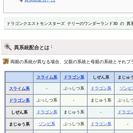
ドラゴンクエストモンスターズ テリーのワンダーランド3D の 異
異系統配合とは
†
両親の系統が異なる場合、父親の系統と母親の系統とそれプ
スライム系
ドラゴン系
しぜん系
まじゅ
-
ぶっしつ系
ドラゴン系
ゾンビ
スライム系
ぶっしつ系
-
まじゅう系
ぶっし
ドラゴン系
ドラゴン系
まじゅう系
-
ドラゴ
しぜん系
ゾンビ系
ぶっしつ系
ドラゴン系
-
まじゅう系