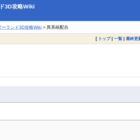
D攻略Wiki
ランド3D攻略Wiki
> 異系統配合
[
トップ
|
一覧
|
最終更