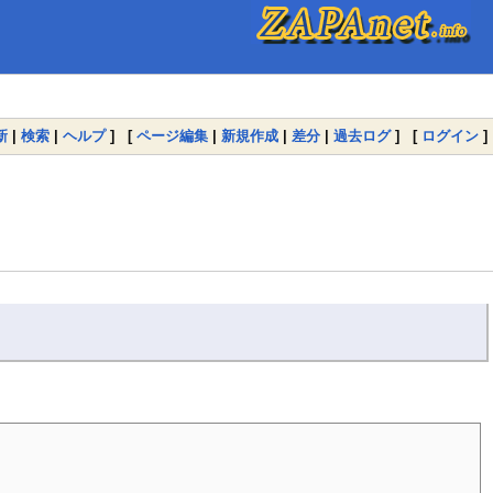
新
|
検索
|
ヘルプ
] [
ページ編集
|
新規作成
|
差分
|
過去ログ
] [
ログイン
]