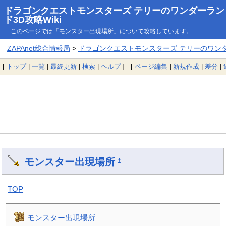
ドラゴンクエストモンスターズ テリーのワンダーラン
ド3D攻略Wiki
このページでは「モンスター出現場所」について攻略しています。
ZAPAnet総合情報局
>
ドラゴンクエストモンスターズ テリーのワンダー
[
トップ
|
一覧
|
最終更新
|
検索
|
ヘルプ
] [
ページ編集
|
新規作成
|
差分
|
モンスター出現場所
†
TOP
モンスター出現場所