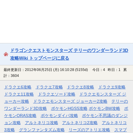
ドラゴンクエストモンスターズ テリーのワンダーランド3D
攻略Wiki トップページに戻る
最終更新日：2012年06月25日 (月) 16:10:28
(5155d)
今日：4 昨日：1 累
計：3604
ドラクエ6攻略
ドラクエ7攻略
ドラクエ8攻略
ドラクエ9攻略
ドラクエ11攻略
ドラクエソード攻略
ドラクエモンスターズ ジ
ョーカー攻略
ドラクエモンスターズ ジョーカー2攻略
テリーの
ワンダーランド3D攻略
ポケモンHGSS攻略
ポケモンBW攻略
ポ
ケモンORAS攻略
ポケモンダイパ攻略
ポケモン不思議のダンジ
ョン攻略
アルトネリコ攻略
アルトネリコ2攻略
アルトネリコ
3攻略
グランファンタズム攻略
リーズのアトリエ攻略
スマブ