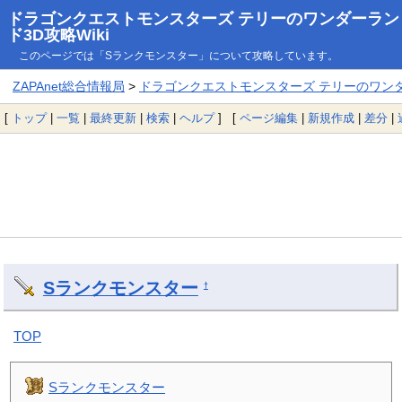
ドラゴンクエストモンスターズ テリーのワンダーラン
ド3D攻略Wiki
このページでは「Sランクモンスター」について攻略しています。
ZAPAnet総合情報局
>
ドラゴンクエストモンスターズ テリーのワンダー
[
トップ
|
一覧
|
最終更新
|
検索
|
ヘルプ
] [
ページ編集
|
新規作成
|
差分
|
Sランクモンスター
†
TOP
Sランクモンスター