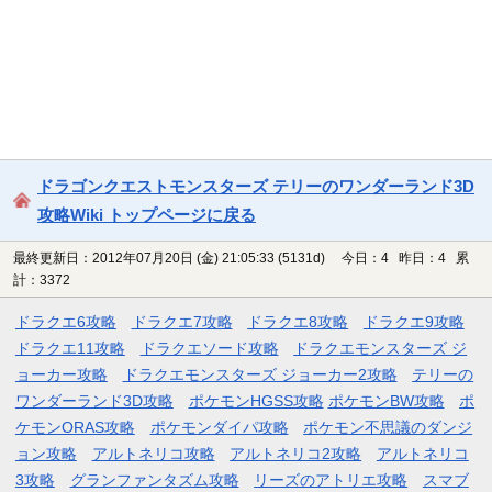
ドラゴンクエストモンスターズ テリーのワンダーランド3D
攻略Wiki トップページに戻る
最終更新日：2012年07月20日 (金) 21:05:33
(5131d)
今日：4 昨日：4 累
計：3372
ドラクエ6攻略
ドラクエ7攻略
ドラクエ8攻略
ドラクエ9攻略
ドラクエ11攻略
ドラクエソード攻略
ドラクエモンスターズ ジ
ョーカー攻略
ドラクエモンスターズ ジョーカー2攻略
テリーの
ワンダーランド3D攻略
ポケモンHGSS攻略
ポケモンBW攻略
ポ
ケモンORAS攻略
ポケモンダイパ攻略
ポケモン不思議のダンジ
ョン攻略
アルトネリコ攻略
アルトネリコ2攻略
アルトネリコ
3攻略
グランファンタズム攻略
リーズのアトリエ攻略
スマブ