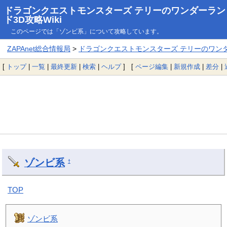
ドラゴンクエストモンスターズ テリーのワンダーラン
ド3D攻略Wiki
このページでは「ゾンビ系」について攻略しています。
ZAPAnet総合情報局
>
ドラゴンクエストモンスターズ テリーのワンダー
[
トップ
|
一覧
|
最終更新
|
検索
|
ヘルプ
] [
ページ編集
|
新規作成
|
差分
|
ゾンビ系
†
TOP
ゾンビ系