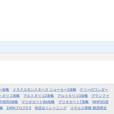
ー攻略
ドラクエモンスターズ ジョーカー2攻略
テリーのワンダー
トネリコ攻略
アルトネリコ2攻略
アルトネリコ3攻略
グランファ
THER3攻略
マリオカートWii攻略
マリオカート7攻略
MHP2G攻
略
ZAPAブログ2.0
色読みトレーニング
ステルス将棋 棋譜再生