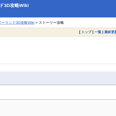
D攻略Wiki
ランド3D攻略Wiki
> ストーリー攻略
[
トップ
|
一覧
|
最終更