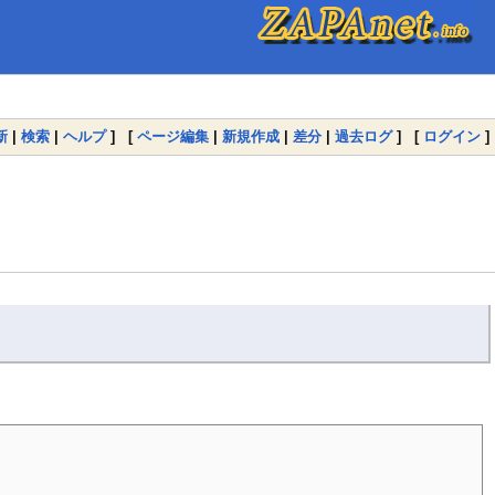
新
|
検索
|
ヘルプ
] [
ページ編集
|
新規作成
|
差分
|
過去ログ
] [
ログイン
]