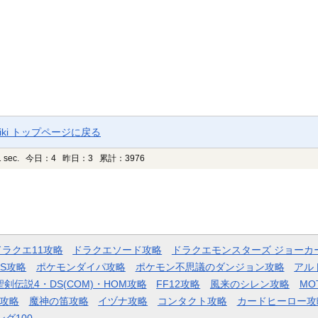
ki トップページに戻る
 sec.
今日：4 昨日：3 累計：3976
ドラクエ11攻略
ドラクエソード攻略
ドラクエモンスターズ ジョーカ
AS攻略
ポケモンダイパ攻略
ポケモン不思議のダンジョン攻略
アル
聖剣伝説4・DS(COM)・HOM攻略
FF12攻略
風来のシレン攻略
MO
攻略
魔神の笛攻略
イヅナ攻略
コンタクト攻略
カードヒーロー攻