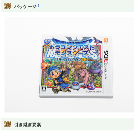
†
パッケージ
†
引き継ぎ要素