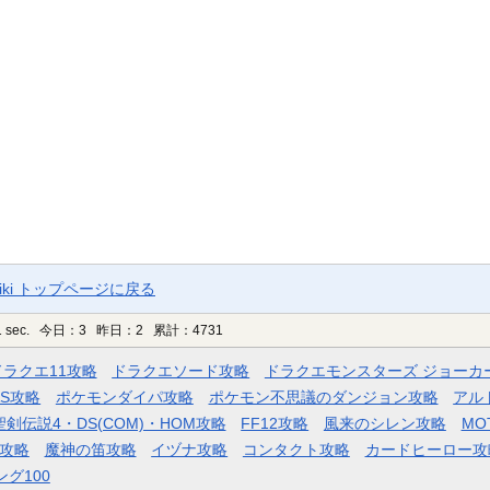
ki トップページに戻る
 sec.
今日：3 昨日：2 累計：4731
ドラクエ11攻略
ドラクエソード攻略
ドラクエモンスターズ ジョーカ
AS攻略
ポケモンダイパ攻略
ポケモン不思議のダンジョン攻略
アル
聖剣伝説4・DS(COM)・HOM攻略
FF12攻略
風来のシレン攻略
MO
攻略
魔神の笛攻略
イヅナ攻略
コンタクト攻略
カードヒーロー攻
ング100