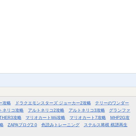
ー攻略
ドラクエモンスターズ ジョーカー2攻略
テリーのワンダー
トネリコ攻略
アルトネリコ2攻略
アルトネリコ3攻略
グランファ
THER3攻略
マリオカートWii攻略
マリオカート7攻略
MHP2G攻
略
ZAPAブログ2.0
色読みトレーニング
ステルス将棋 棋譜再生