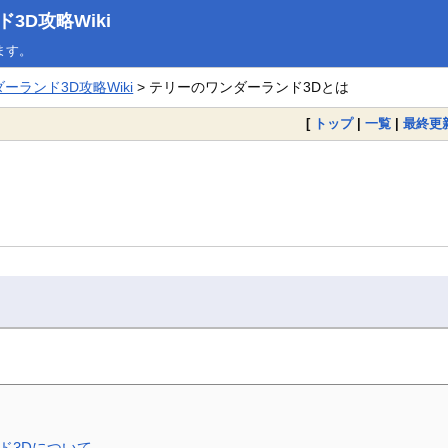
D攻略Wiki
ます。
ランド3D攻略Wiki
> テリーのワンダーランド3Dとは
[
トップ
|
一覧
|
最終更
ド3Dについて