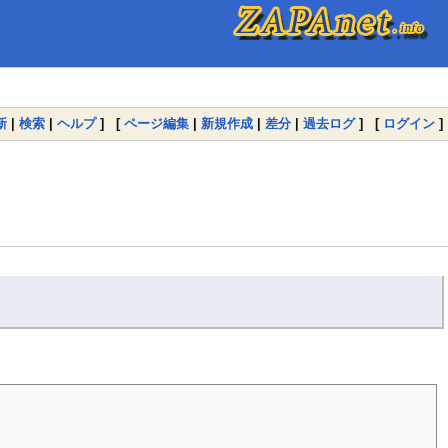
新
|
検索
|
ヘルプ
] [
ページ編集
|
新規作成
|
差分
|
過去ログ
] [
ログイン
]