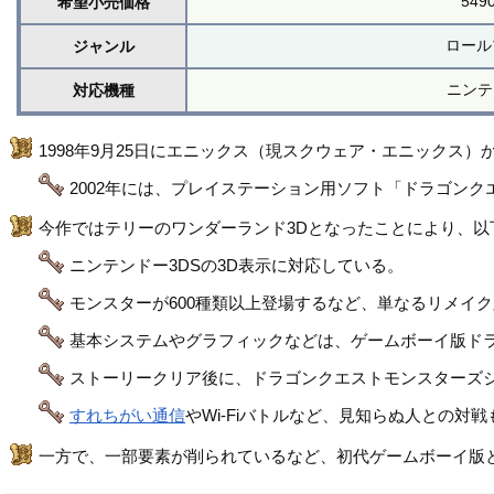
549
希望小売価格
ロール
ジャンル
ニンテ
対応機種
1998年9月25日にエニックス（現スクウェア・エニックス
2002年には、プレイステーション用ソフト「ドラゴンク
今作ではテリーのワンダーランド3Dとなったことにより、
ニンテンドー3DSの3D表示に対応している。
モンスターが600種類以上登場するなど、単なるリメイ
基本システムやグラフィックなどは、ゲームボーイ版ド
ストーリークリア後に、ドラゴンクエストモンスターズ
すれちがい通信
やWi-Fiバトルなど、見知らぬ人との対
一方で、一部要素が削られているなど、初代ゲームボーイ版