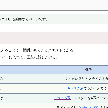
カウトQ を編集するページです。
たえることで、報酬がもらえるクエストである。
ティーに入れて、王妃に話しかける。
備考
み
ぐんたいアリとスライムを
種
ゆうきの扉
でつかまえてく
は
スライム系
モンスターを4匹パーテ
スライムナイト（
いかりの扉
）を配