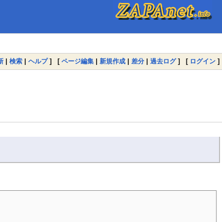
新
|
検索
|
ヘルプ
] [
ページ編集
|
新規作成
|
差分
|
過去ログ
] [
ログイン
]