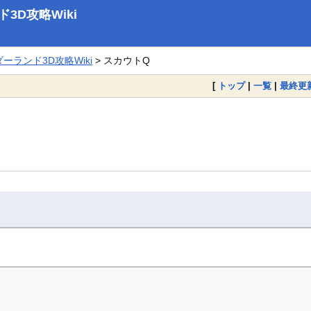
D攻略Wiki
ランド3D攻略Wiki
> スカウトQ
[
トップ
|
一覧
|
最終更