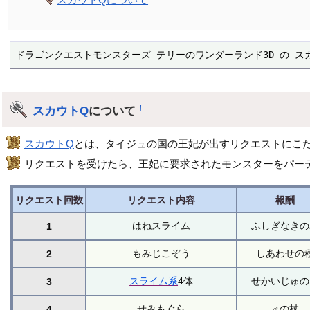
ドラゴンクエストモンスターズ テリーのワンダーランド3D の ス
スカウトQ
について
†
スカウトQ
とは、タイジュの国の王妃が出すリクエストにこ
リクエストを受けたら、王妃に要求されたモンスターをパー
リクエスト回数
リクエスト内容
報酬
はねスライム
ふしぎなきの
1
もみじこぞう
しあわせの
2
スライム系
4体
せかいじゅの
3
せみもぐら
♂の杖
4