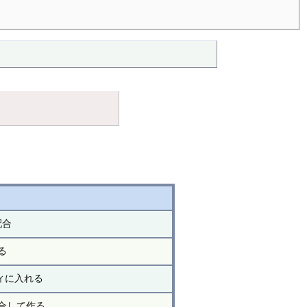
配合
る
ィに入れる
合して作る