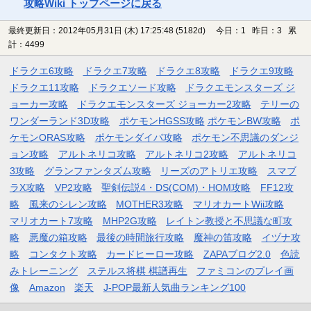
攻略Wiki トップページに戻る
最終更新日：2012年05月31日 (木) 17:25:48
(5182d)
今日：1 昨日：3 累
計：4499
ドラクエ6攻略
ドラクエ7攻略
ドラクエ8攻略
ドラクエ9攻略
ドラクエ11攻略
ドラクエソード攻略
ドラクエモンスターズ ジ
ョーカー攻略
ドラクエモンスターズ ジョーカー2攻略
テリーの
ワンダーランド3D攻略
ポケモンHGSS攻略
ポケモンBW攻略
ポ
ケモンORAS攻略
ポケモンダイパ攻略
ポケモン不思議のダンジ
ョン攻略
アルトネリコ攻略
アルトネリコ2攻略
アルトネリコ
3攻略
グランファンタズム攻略
リーズのアトリエ攻略
スマブ
ラX攻略
VP2攻略
聖剣伝説4・DS(COM)・HOM攻略
FF12攻
略
風来のシレン攻略
MOTHER3攻略
マリオカートWii攻略
マリオカート7攻略
MHP2G攻略
レイトン教授と不思議な町攻
略
悪魔の箱攻略
最後の時間旅行攻略
魔神の笛攻略
イヅナ攻
略
コンタクト攻略
カードヒーロー攻略
ZAPAブログ2.0
色読
みトレーニング
ステルス将棋 棋譜再生
ファミコンのプレイ画
像
Amazon
楽天
J-POP最新人気曲ランキング100