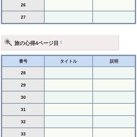
26
27
旅の心得4ページ目
†
番号
タイトル
説明
28
29
30
31
32
33