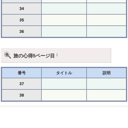
34
35
36
旅の心得5ページ目
†
番号
タイトル
説明
37
38