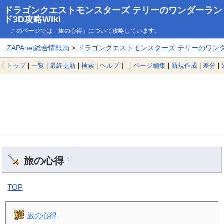
ドラゴンクエストモンスターズ テリーのワンダーラン
ド3D攻略Wiki
このページでは「旅の心得」について攻略しています。
ZAPAnet総合情報局
>
ドラゴンクエストモンスターズ テリーのワンダー
[
トップ
|
一覧
|
最終更新
|
検索
|
ヘルプ
] [
ページ編集
|
新規作成
|
差分
|
旅の心得
†
TOP
旅の心得