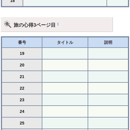
18
旅の心得3ページ目
†
番号
タイトル
説明
19
20
21
22
23
24
25