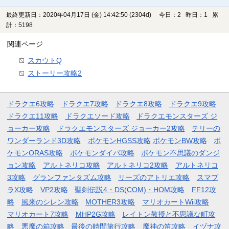
最終更新日：2020年04月17日 (金) 14:42:50
(2304d)
今日：2 昨日：1 累
計：5198
関連ページ
スカウトQ
ストーリー攻略2
ドラクエ6攻略
ドラクエ7攻略
ドラクエ8攻略
ドラクエ9攻略
ドラクエ11攻略
ドラクエソード攻略
ドラクエモンスターズ ジ
ョーカー攻略
ドラクエモンスターズ ジョーカー2攻略
テリーの
ワンダーランド3D攻略
ポケモンHGSS攻略
ポケモンBW攻略
ポ
ケモンORAS攻略
ポケモンダイパ攻略
ポケモン不思議のダンジ
ョン攻略
アルトネリコ攻略
アルトネリコ2攻略
アルトネリコ
3攻略
グランファンタズム攻略
リーズのアトリエ攻略
スマブ
ラX攻略
VP2攻略
聖剣伝説4・DS(COM)・HOM攻略
FF12攻
略
風来のシレン攻略
MOTHER3攻略
マリオカートWii攻略
マリオカート7攻略
MHP2G攻略
レイトン教授と不思議な町攻
略
悪魔の箱攻略
最後の時間旅行攻略
魔神の笛攻略
イヅナ攻