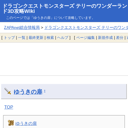
ドラゴンクエストモンスターズ テリーのワンダーラン
ド3D攻略Wiki
このページでは「ゆうきの扉」について攻略しています。
ZAPAnet総合情報局
>
ドラゴンクエストモンスターズ テリーのワンダー
[
トップ
|
一覧
|
最終更新
|
検索
|
ヘルプ
] [
ページ編集
|
新規作成
|
差分
|
ゆうきの扉
†
TOP
ゆうきの扉