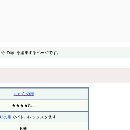
からの扉 を編集するページです。
ちからの扉
★★★★以上
りの扉
でバトルレックスを倒す
B9F