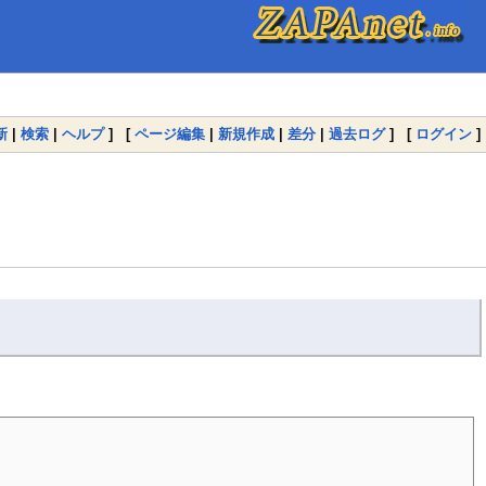
新
|
検索
|
ヘルプ
] [
ページ編集
|
新規作成
|
差分
|
過去ログ
] [
ログイン
]