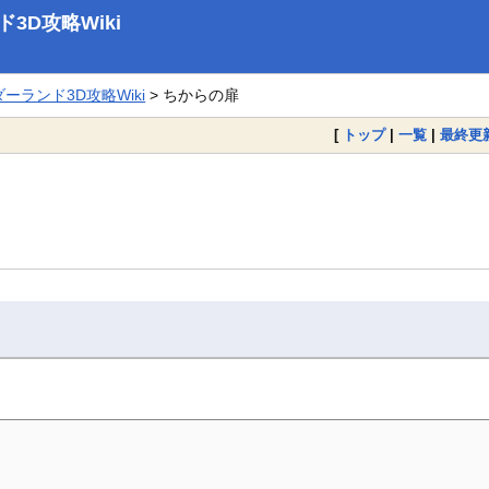
D攻略Wiki
ランド3D攻略Wiki
> ちからの扉
[
トップ
|
一覧
|
最終更