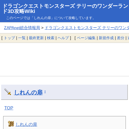
ドラゴンクエストモンスターズ テリーのワンダーラン
ド3D攻略Wiki
このページでは「しれんの扉」について攻略しています。
ZAPAnet総合情報局
>
ドラゴンクエストモンスターズ テリーのワンダー
[
トップ
|
一覧
|
最終更新
|
検索
|
ヘルプ
] [
ページ編集
|
新規作成
|
差分
|
しれんの扉
†
TOP
しれんの扉