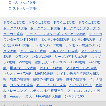
ちいさなメダル
ストーリー攻略4
ドラクエ6攻略
ドラクエ7攻略
ドラクエ8攻略
ドラクエ9攻略
ドラクエ11攻略
ドラクエソード攻略
ドラクエモンスターズ ジ
ョーカー攻略
ドラクエモンスターズ ジョーカー2攻略
テリーの
ワンダーランド3D攻略
ポケモンHGSS攻略
ポケモンBW攻略
ポ
ケモンORAS攻略
ポケモンダイパ攻略
ポケモン不思議のダンジ
ョン攻略
アルトネリコ攻略
アルトネリコ2攻略
アルトネリコ
3攻略
グランファンタズム攻略
リーズのアトリエ攻略
スマブ
ラX攻略
VP2攻略
聖剣伝説4・DS(COM)・HOM攻略
FF12攻
略
風来のシレン攻略
MOTHER3攻略
マリオカートWii攻略
マリオカート7攻略
MHP2G攻略
レイトン教授と不思議な町攻
略
悪魔の箱攻略
最後の時間旅行攻略
魔神の笛攻略
イヅナ攻
略
コンタクト攻略
カードヒーロー攻略
ZAPAブログ2.0
色読
みトレーニング
ステルス将棋 棋譜再生
ファミコンのプレイ画
像
Amazon
楽天
J-POP最新人気曲ランキング100