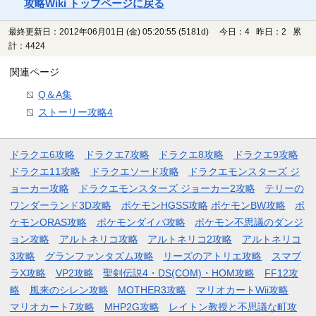
攻略Wiki トップページに戻る
最終更新日：2012年06月01日 (金) 05:20:55
(5181d)
今日：4 昨日：2 累
計：4424
関連ページ
Q＆A集
ストーリー攻略4
ドラクエ6攻略
ドラクエ7攻略
ドラクエ8攻略
ドラクエ9攻略
ドラクエ11攻略
ドラクエソード攻略
ドラクエモンスターズ ジ
ョーカー攻略
ドラクエモンスターズ ジョーカー2攻略
テリーの
ワンダーランド3D攻略
ポケモンHGSS攻略
ポケモンBW攻略
ポ
ケモンORAS攻略
ポケモンダイパ攻略
ポケモン不思議のダンジ
ョン攻略
アルトネリコ攻略
アルトネリコ2攻略
アルトネリコ
3攻略
グランファンタズム攻略
リーズのアトリエ攻略
スマブ
ラX攻略
VP2攻略
聖剣伝説4・DS(COM)・HOM攻略
FF12攻
略
風来のシレン攻略
MOTHER3攻略
マリオカートWii攻略
マリオカート7攻略
MHP2G攻略
レイトン教授と不思議な町攻