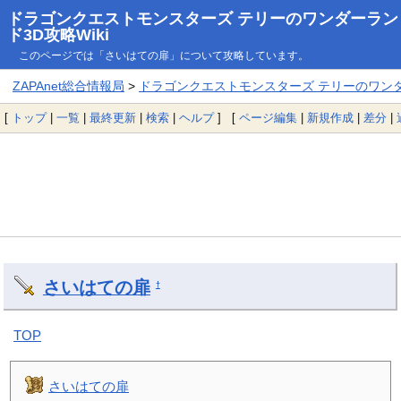
ドラゴンクエストモンスターズ テリーのワンダーラン
ド3D攻略Wiki
このページでは「さいはての扉」について攻略しています。
ZAPAnet総合情報局
>
ドラゴンクエストモンスターズ テリーのワンダー
[
トップ
|
一覧
|
最終更新
|
検索
|
ヘルプ
] [
ページ編集
|
新規作成
|
差分
|
さいはての扉
†
TOP
さいはての扉