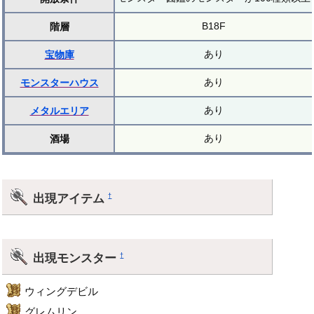
B18F
階層
あり
宝物庫
あり
モンスターハウス
あり
メタルエリア
あり
酒場
出現アイテム
†
出現モンスター
†
ウィングデビル
グレムリン