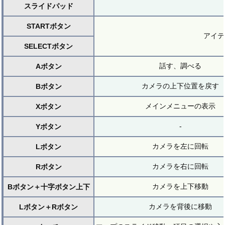
スライドパッド
STARTボタン
アイテ
SELECTボタン
話す、調べる
Aボタン
カメラの上下位置を戻す
Bボタン
メインメニューの表示
Xボタン
-
Yボタン
カメラを左に回転
Lボタン
カメラを右に回転
Rボタン
カメラを上下移動
Bボタン＋十字ボタン上下
カメラを背後に移動
Lボタン＋Rボタン