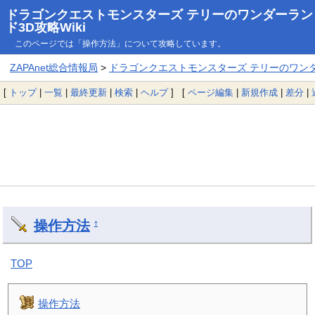
ドラゴンクエストモンスターズ テリーのワンダーラン
ド3D攻略Wiki
このページでは「操作方法」について攻略しています。
ZAPAnet総合情報局
>
ドラゴンクエストモンスターズ テリーのワンダー
[
トップ
|
一覧
|
最終更新
|
検索
|
ヘルプ
] [
ページ編集
|
新規作成
|
差分
|
操作方法
†
TOP
操作方法