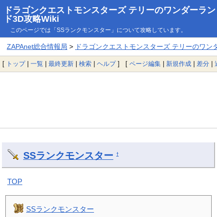
ドラゴンクエストモンスターズ テリーのワンダーラン
ド3D攻略Wiki
このページでは「SSランクモンスター」について攻略しています。
ZAPAnet総合情報局
>
ドラゴンクエストモンスターズ テリーのワンダー
[
トップ
|
一覧
|
最終更新
|
検索
|
ヘルプ
] [
ページ編集
|
新規作成
|
差分
|
SSランクモンスター
†
TOP
SSランクモンスター