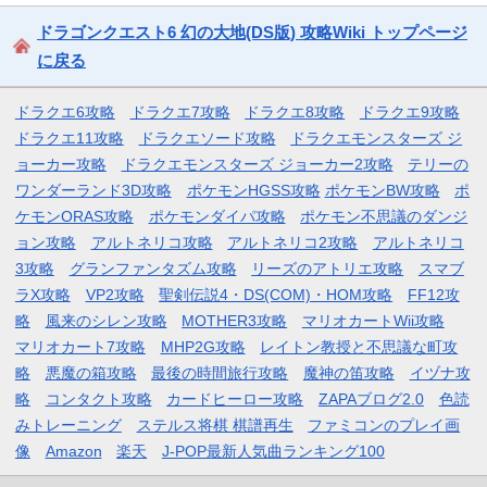
ドラゴンクエスト6 幻の大地(DS版) 攻略Wiki トップページ
に戻る
ドラクエ6攻略
ドラクエ7攻略
ドラクエ8攻略
ドラクエ9攻略
ドラクエ11攻略
ドラクエソード攻略
ドラクエモンスターズ ジ
ョーカー攻略
ドラクエモンスターズ ジョーカー2攻略
テリーの
ワンダーランド3D攻略
ポケモンHGSS攻略
ポケモンBW攻略
ポ
ケモンORAS攻略
ポケモンダイパ攻略
ポケモン不思議のダンジ
ョン攻略
アルトネリコ攻略
アルトネリコ2攻略
アルトネリコ
3攻略
グランファンタズム攻略
リーズのアトリエ攻略
スマブ
ラX攻略
VP2攻略
聖剣伝説4・DS(COM)・HOM攻略
FF12攻
略
風来のシレン攻略
MOTHER3攻略
マリオカートWii攻略
マリオカート7攻略
MHP2G攻略
レイトン教授と不思議な町攻
略
悪魔の箱攻略
最後の時間旅行攻略
魔神の笛攻略
イヅナ攻
略
コンタクト攻略
カードヒーロー攻略
ZAPAブログ2.0
色読
みトレーニング
ステルス将棋 棋譜再生
ファミコンのプレイ画
像
Amazon
楽天
J-POP最新人気曲ランキング100