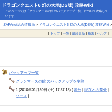
ドラゴンクエスト6 幻の大地(DS版) 攻略Wiki
このページでは「グランマーズの館 のバックアップ一覧」について攻略して
います。
ZAPAnet総合情報局
>
ドラゴンクエスト6 幻の大地(DS版) 攻略Wiki
[
トップ
|
一覧
|
最終更新
|
検索
|
ヘルプ
]
バックアップ一覧
グランマーズの館 のバックアップを削除
1 (2010年01月30日 (土) 17:37:18) [
差分
|
現在との差分
|
ソース
]