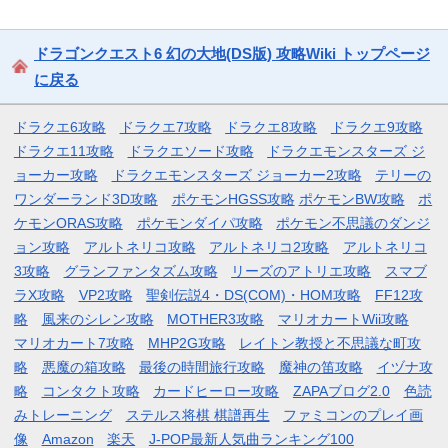
ドラゴンクエスト6 幻の大地(DS版) 攻略Wiki トップページ
に戻る
ドラクエ6攻略
ドラクエ7攻略
ドラクエ8攻略
ドラクエ9攻略
ドラクエ11攻略
ドラクエソード攻略
ドラクエモンスターズ ジ
ョーカー攻略
ドラクエモンスターズ ジョーカー2攻略
テリーの
ワンダーランド3D攻略
ポケモンHGSS攻略
ポケモンBW攻略
ポ
ケモンORAS攻略
ポケモンダイパ攻略
ポケモン不思議のダンジ
ョン攻略
アルトネリコ攻略
アルトネリコ2攻略
アルトネリコ
3攻略
グランファンタズム攻略
リーズのアトリエ攻略
スマブ
ラX攻略
VP2攻略
聖剣伝説4・DS(COM)・HOM攻略
FF12攻
略
風来のシレン攻略
MOTHER3攻略
マリオカートWii攻略
マリオカート7攻略
MHP2G攻略
レイトン教授と不思議な町攻
略
悪魔の箱攻略
最後の時間旅行攻略
魔神の笛攻略
イヅナ攻
略
コンタクト攻略
カードヒーロー攻略
ZAPAブログ2.0
色読
みトレーニング
ステルス将棋 棋譜再生
ファミコンのプレイ画
像
Amazon
楽天
J-POP最新人気曲ランキング100