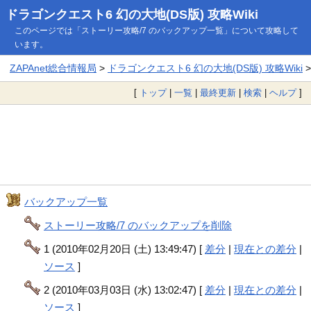
ドラゴンクエスト6 幻の大地(DS版) 攻略Wiki
このページでは「ストーリー攻略/7 のバックアップ一覧」について攻略して
います。
ZAPAnet総合情報局
>
ドラゴンクエスト6 幻の大地(DS版) 攻略Wiki
[
トップ
|
一覧
|
最終更新
|
検索
|
ヘルプ
]
バックアップ一覧
ストーリー攻略/7 のバックアップを削除
1 (2010年02月20日 (土) 13:49:47) [
差分
|
現在との差分
|
ソース
]
2 (2010年03月03日 (水) 13:02:47) [
差分
|
現在との差分
|
ソース
]