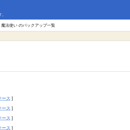
す。
> 魔法使い のバックアップ一覧
ソース
]
ソース
]
ソース
]
ソース
]