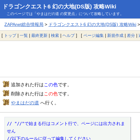
ドラゴンクエスト6 幻の大地(DS版) 攻略Wiki
このページでは「やまはだの道 の変更点」について攻略しています。
ZAPAnet総合情報局
>
ドラゴンクエスト6 幻の大地(DS版) 攻略Wiki
[
トップ
|
一覧
|
最終更新
|
検索
|
ヘルプ
] [
ページ編集
|
新規作成
|
差分
|
追加された行は
この色
です。
削除された行は
この色
です。
やまはだの道
へ行く。
// "//"で始まる行はコメント行で、ページには出力されま
せん

//以下のルールに従って編集してください
