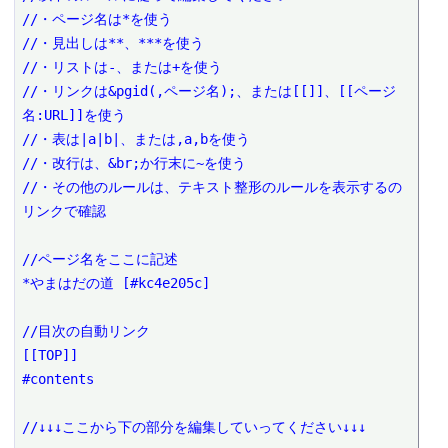
//・ページ名は*を使う

//・見出しは**、***を使う

//・リストは-、または+を使う

//・リンクは&pgid(,ページ名);、または[[]]、[[ページ
名:URL]]を使う

//・表は|a|b|、または,a,bを使う

//・改行は、&br;か行末に~を使う

//・その他のルールは、テキスト整形のルールを表示するの
リンクで確認

//ページ名をここに記述

*やまはだの道 [#kc4e205c]

//目次の自動リンク

[[TOP]]

#contents

//↓↓↓ここから下の部分を編集していってください↓↓↓
