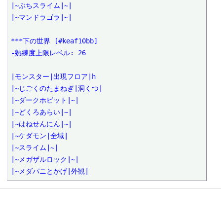
|~ぶちスライム|~|

|~マンドラゴラ|~|

***下の世界 [#keaf10bb]

-熟練度上限レベル: 26

|モンスター|出現フロア|h

|~じごくのたまねぎ|洞くつ|

|~ダークホビット|~|

|~どくろあらい|~|

|~はねせんにん|~|

|~ケダモン|全域|

|~スライム|~|

|~メガザルロック|~|

|~メダパニとかげ|外観|