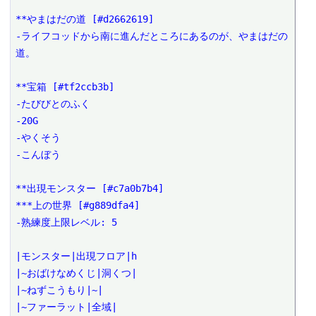
**やまはだの道 [#d2662619]

-ライフコッドから南に進んだところにあるのが、やまはだの
道。

**宝箱 [#tf2ccb3b]

-たびびとのふく

-20G

-やくそう

-こんぼう

**出現モンスター [#c7a0b7b4]

***上の世界 [#g889dfa4]

-熟練度上限レベル: 5

|モンスター|出現フロア|h

|~おばけなめくじ|洞くつ|

|~ねずこうもり|~|

|~ファーラット|全域|
