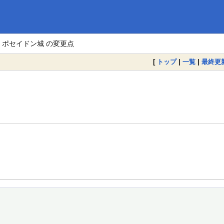
> ポセイドン城 の変更点
[
トップ
|
一覧
|
最終更