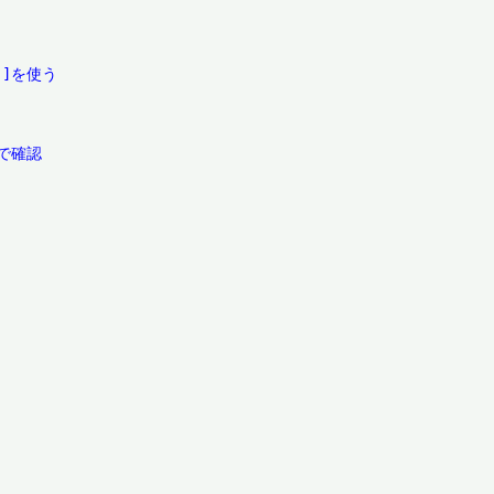
]を使う

確認
