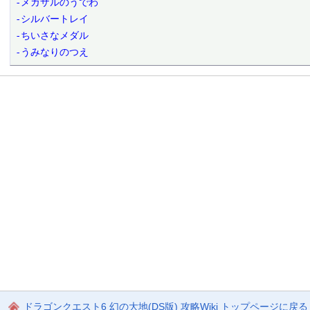
-メガザルのうでわ

-シルバートレイ

-ちいさなメダル

-うみなりのつえ
ドラゴンクエスト6 幻の大地(DS版) 攻略Wiki トップページに戻る