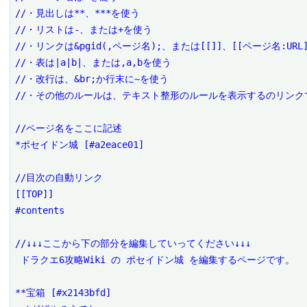
//・見出しは**、***を使う

//・リストは-、または+を使う

//・リンクは&pgid(,ページ名);、または[[]]、[[ページ名:URL]
//・表は|a|b|、または,a,bを使う

//・改行は、&br;か行末に~を使う

//・その他のルールは、テキスト整形のルールを表示するのリンクで
//ページ名をここに記述

*ポセイドン城 [#a2eace01]

//目次の自動リンク

[[TOP]]

#contents

//↓↓↓ここから下の部分を編集していってください↓↓↓

 ドラクエ6攻略Wiki の ポセイドン城 を編集するページです。

**宝箱 [#x2143bfd]
