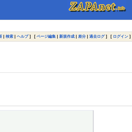
新
|
検索
|
ヘルプ
] [
ページ編集
|
新規作成
|
差分
|
過去ログ
] [
ログイン
]