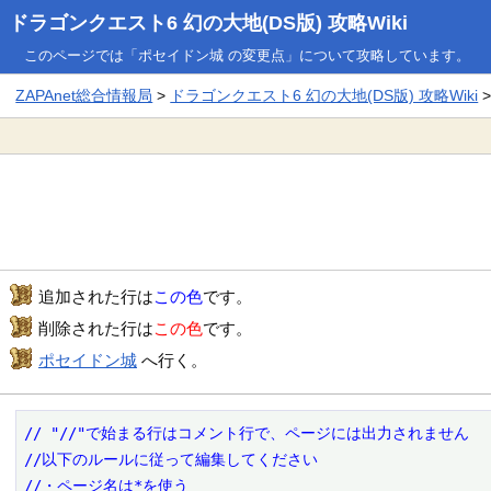
ドラゴンクエスト6 幻の大地(DS版) 攻略Wiki
このページでは「ポセイドン城 の変更点」について攻略しています。
ZAPAnet総合情報局
>
ドラゴンクエスト6 幻の大地(DS版) 攻略Wiki
追加された行は
この色
です。
削除された行は
この色
です。
ポセイドン城
へ行く。
// "//"で始まる行はコメント行で、ページには出力されません

//以下のルールに従って編集してください

//・ページ名は*を使う
