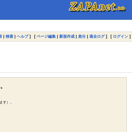
新
|
検索
|
ヘルプ
] [
ページ編集
|
新規作成
|
差分
|
過去ログ
] [
ログイン
]
い。
ます）。