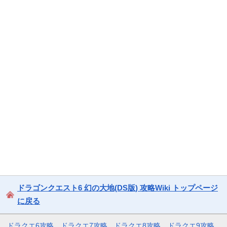
ドラゴンクエスト6 幻の大地(DS版) 攻略Wiki トップページ
に戻る
ドラクエ6攻略
ドラクエ7攻略
ドラクエ8攻略
ドラクエ9攻略