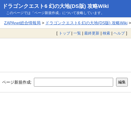
ドラゴンクエスト6 幻の大地(DS版) 攻略Wiki
このページでは「ページ新規作成」について攻略しています。
ZAPAnet総合情報局
>
ドラゴンクエスト6 幻の大地(DS版) 攻略Wiki
[
トップ
|
一覧
|
最終更新
|
検索
|
ヘルプ
]
ページ新規作成: