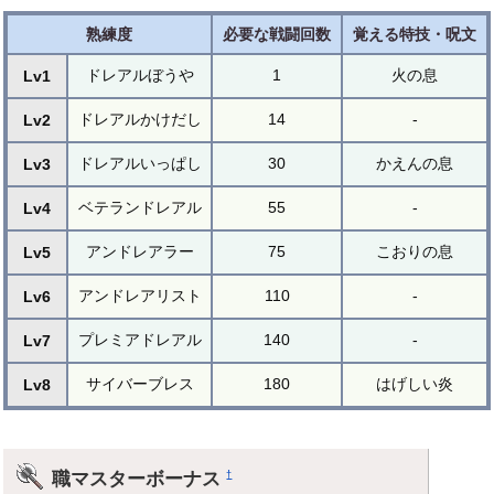
熟練度
必要な戦闘回数
覚える特技・呪文
ドレアルぼうや
1
火の息
Lv1
ドレアルかけだし
14
-
Lv2
ドレアルいっぱし
30
かえんの息
Lv3
ベテランドレアル
55
-
Lv4
アンドレアラー
75
こおりの息
Lv5
アンドレアリスト
110
-
Lv6
プレミアドレアル
140
-
Lv7
サイバーブレス
180
はげしい炎
Lv8
職マスターボーナス
†