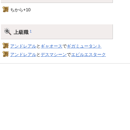
ちから+10
上級職
†
アンドレアル
と
ギャオース
で
ギガミュータント
アンドレアル
と
デスマシーン
で
エビルエスターク