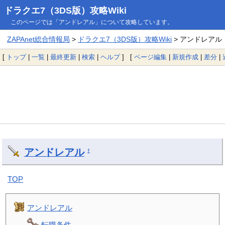
ドラクエ7（3DS版）攻略Wiki
このページでは「アンドレアル」について攻略しています。
ZAPAnet総合情報局
>
ドラクエ7（3DS版）攻略Wiki
> アンドレアル
[
トップ
|
一覧
|
最終更新
|
検索
|
ヘルプ
] [
ページ編集
|
新規作成
|
差分
|
アンドレアル
†
TOP
アンドレアル
転職条件