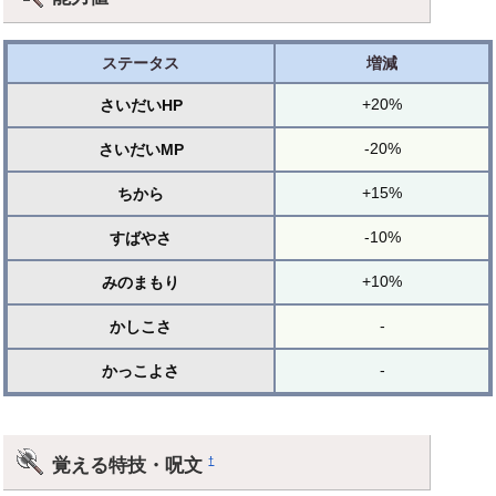
ステータス
増減
+20%
さいだいHP
-20%
さいだいMP
+15%
ちから
-10%
すばやさ
+10%
みのまもり
-
かしこさ
-
かっこよさ
覚える特技・呪文
†