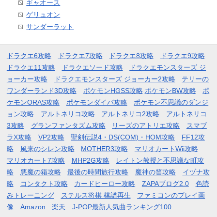
ギャオース
ゲリュオン
サンダーラット
ドラクエ6攻略
ドラクエ7攻略
ドラクエ8攻略
ドラクエ9攻略
ドラクエ11攻略
ドラクエソード攻略
ドラクエモンスターズ ジ
ョーカー攻略
ドラクエモンスターズ ジョーカー2攻略
テリーの
ワンダーランド3D攻略
ポケモンHGSS攻略
ポケモンBW攻略
ポ
ケモンORAS攻略
ポケモンダイパ攻略
ポケモン不思議のダンジ
ョン攻略
アルトネリコ攻略
アルトネリコ2攻略
アルトネリコ
3攻略
グランファンタズム攻略
リーズのアトリエ攻略
スマブ
ラX攻略
VP2攻略
聖剣伝説4・DS(COM)・HOM攻略
FF12攻
略
風来のシレン攻略
MOTHER3攻略
マリオカートWii攻略
マリオカート7攻略
MHP2G攻略
レイトン教授と不思議な町攻
略
悪魔の箱攻略
最後の時間旅行攻略
魔神の笛攻略
イヅナ攻
略
コンタクト攻略
カードヒーロー攻略
ZAPAブログ2.0
色読
みトレーニング
ステルス将棋 棋譜再生
ファミコンのプレイ画
像
Amazon
楽天
J-POP最新人気曲ランキング100