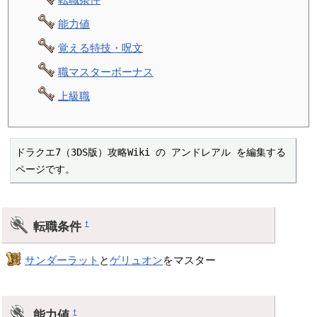
能力値
覚える特技・呪文
職マスターボーナス
上級職
ドラクエ7（3DS版）攻略Wiki の アンドレアル を編集する
ページです。
転職条件
†
サンダーラット
と
ゲリュオン
をマスター
能力値
†