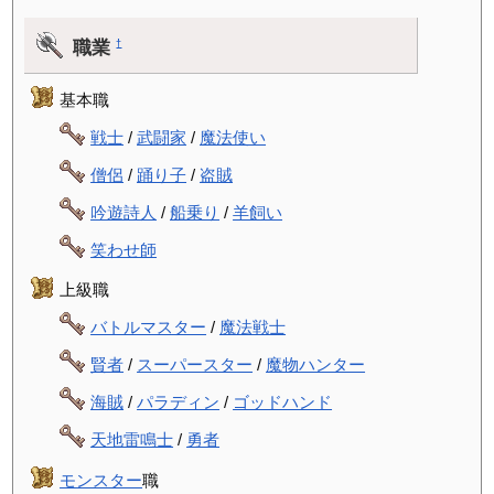
職業
†
基本職
戦士
/
武闘家
/
魔法使い
僧侶
/
踊り子
/
盗賊
吟遊詩人
/
船乗り
/
羊飼い
笑わせ師
上級職
バトルマスター
/
魔法戦士
賢者
/
スーパースター
/
魔物ハンター
海賊
/
パラディン
/
ゴッドハンド
天地雷鳴士
/
勇者
モンスター
職