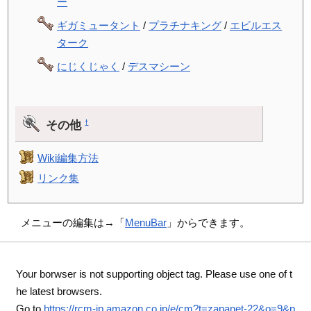
ー
ギガミュータント
/
プラチナキング
/
エビルエス
ターク
にじくじゃく
/
デスマシーン
その他
†
Wiki編集方法
リンク集
メニューの編集は→「
MenuBar
」からできます。
Your borwser is not supporting object tag. Please use one of t
he latest browsers.
Go to
https://rcm-jp.amazon.co.jp/e/cm?t=zapanet-22&o=9&p