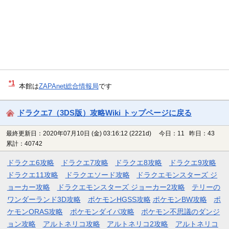
*1
本館は
ZAPAnet総合情報局
です
ドラクエ7（3DS版）攻略Wiki トップページに戻る
最終更新日：2020年07月10日 (金) 03:16:12
(2221d)
今日：11 昨日：43
累計：40742
ドラクエ6攻略
ドラクエ7攻略
ドラクエ8攻略
ドラクエ9攻略
ドラクエ11攻略
ドラクエソード攻略
ドラクエモンスターズ ジ
ョーカー攻略
ドラクエモンスターズ ジョーカー2攻略
テリーの
ワンダーランド3D攻略
ポケモンHGSS攻略
ポケモンBW攻略
ポ
ケモンORAS攻略
ポケモンダイパ攻略
ポケモン不思議のダンジ
ョン攻略
アルトネリコ攻略
アルトネリコ2攻略
アルトネリコ