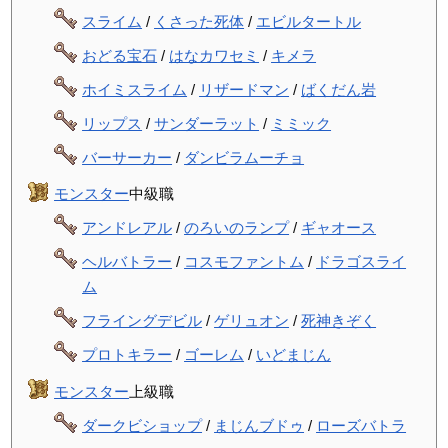
スライム
/
くさった死体
/
エビルタートル
おどる宝石
/
はなカワセミ
/
キメラ
ホイミスライム
/
リザードマン
/
ばくだん岩
リップス
/
サンダーラット
/
ミミック
バーサーカー
/
ダンビラムーチョ
モンスター
中級職
アンドレアル
/
のろいのランプ
/
ギャオース
ヘルバトラー
/
コスモファントム
/
ドラゴスライ
ム
フライングデビル
/
ゲリュオン
/
死神きぞく
プロトキラー
/
ゴーレム
/
いどまじん
モンスター
上級職
ダークビショップ
/
まじんブドゥ
/
ローズバトラ