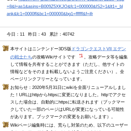
=8&l=as1&asins=B009Z5XKJO&fc1=000000&IS2=1&lt1=_bl
ank&lc1=0000ff&bc1=000000&bg1=ffffff&f=ifr
今日：11 昨日：43 累計：40742
本サイトはニンテンドー3DS版
ドラゴンクエストVII エデン
*1
の戦士たち
の攻略Wikiサイトです
。攻略データ等を編集
して情報を共有することができます（ただし、他サイトの
情報などをそのまま転載しないようご注意ください）。全
ページリンクフリーとなっています。
お知らせ：2020年5月31日にwikiを全面リニューアルしまし
た！URLはhttpからhttpsに変更になりました。httpでアクセ
スした場合は、自動的にhttpsに転送されます（ブックマー
クしていた一部のページはURLが変更になっている可能性
があります。ブックマークの変更をお願いします）。
Wikiページ編集時には、荒らし対策のため、以下のユーザー