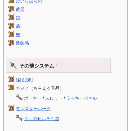
だいじなもの
武器
鎧
盾
兜
装飾品
その他システム
†
移民の町
カジノ
（もらえる景品）
ポーカー
/
スロット
/
ラッキーパネル
モンスターパーク
まものせいそく図