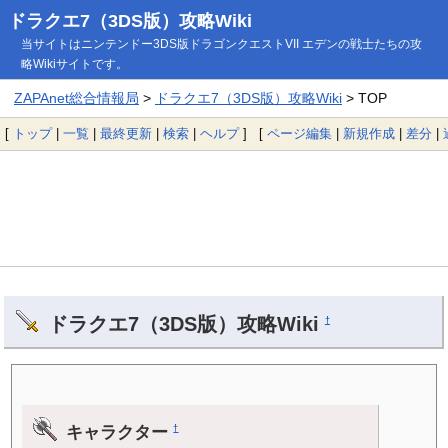
ドラクエ7（3DS版）攻略Wiki
当サイトはニンテンドー3DS版ドラゴンクエストVII エデンの戦士たちの攻
略Wikiサイトです。
ZAPAnet総合情報局
>
ドラクエ7（3DS版）攻略Wiki
> TOP
[
トップ
|
一覧
|
最終更新
|
検索
|
ヘルプ
] [
ページ編集
|
新規作成
|
差分
|
ドラクエ7（3DS版）攻略Wiki
†
キャラクター
†