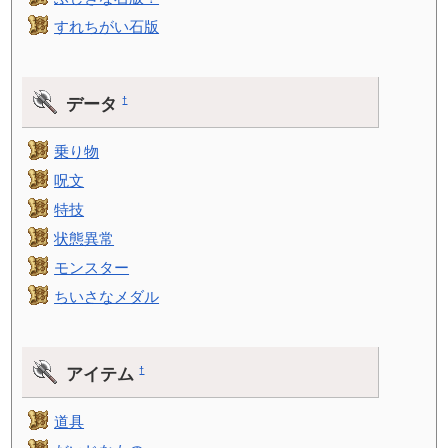
すれちがい石版
データ
†
乗り物
呪文
特技
状態異常
モンスター
ちいさなメダル
アイテム
†
道具