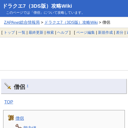
ドラクエ7（3DS版）攻略Wiki
このページでは「僧侶」について攻略しています。
ZAPAnet総合情報局
>
ドラクエ7（3DS版）攻略Wiki
> 僧侶
[
トップ
|
一覧
|
最終更新
|
検索
|
ヘルプ
] [
ページ編集
|
新規作成
|
差分
|
僧侶
†
TOP
僧侶
能力値