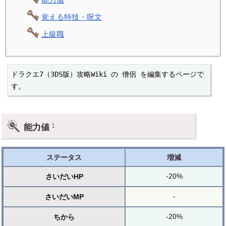
覚える特技・呪文
上級職
ドラクエ7（3DS版）攻略Wiki の 僧侶 を編集するページで
す。
能力値
†
ステータス
増減
-20%
さいだいHP
-
さいだいMP
-20%
ちから