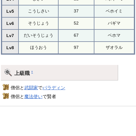
こうしさい
37
ベホイミ
Lv5
そうじょう
52
バギマ
Lv6
だいそうじょう
67
ベホマ
Lv7
ほうおう
97
ザオラル
Lv8
上級職
†
僧侶と
武闘家
で
パラディン
僧侶と
魔法使い
で賢者