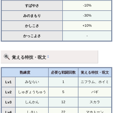
-10%
すばやさ
-30%
みのまもり
+10%
かしこさ
-
かっこよさ
覚える特技・呪文
†
熟練度
必要な戦闘回数
覚える特技・呪文
みならい
1
ニフラム、ホイミ
Lv1
しゅぎょうちゅう
5
バギ
Lv2
しんかん
12
スカラ
Lv3
しさい
22
マホトーン
Lv4