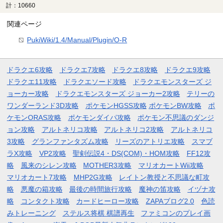
計：10660
関連ページ
PukiWiki/1.4/Manual/Plugin/O-R
ドラクエ6攻略
ドラクエ7攻略
ドラクエ8攻略
ドラクエ9攻略
ドラクエ11攻略
ドラクエソード攻略
ドラクエモンスターズ ジ
ョーカー攻略
ドラクエモンスターズ ジョーカー2攻略
テリーの
ワンダーランド3D攻略
ポケモンHGSS攻略
ポケモンBW攻略
ポ
ケモンORAS攻略
ポケモンダイパ攻略
ポケモン不思議のダンジ
ョン攻略
アルトネリコ攻略
アルトネリコ2攻略
アルトネリコ
3攻略
グランファンタズム攻略
リーズのアトリエ攻略
スマブ
ラX攻略
VP2攻略
聖剣伝説4・DS(COM)・HOM攻略
FF12攻
略
風来のシレン攻略
MOTHER3攻略
マリオカートWii攻略
マリオカート7攻略
MHP2G攻略
レイトン教授と不思議な町攻
略
悪魔の箱攻略
最後の時間旅行攻略
魔神の笛攻略
イヅナ攻
略
コンタクト攻略
カードヒーロー攻略
ZAPAブログ2.0
色読
みトレーニング
ステルス将棋 棋譜再生
ファミコンのプレイ画