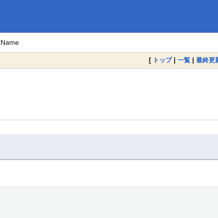
nkName
[
トップ
|
一覧
|
最終更