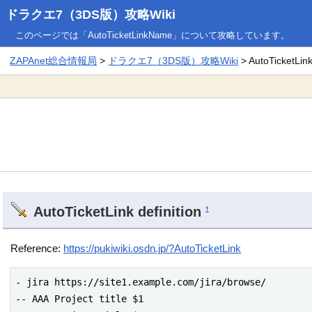
ドラクエ7（3DS版）攻略Wiki
このページでは「AutoTicketLinkName」について攻略しています。
ZAPAnet総合情報局
>
ドラクエ7（3DS版）攻略Wiki
> AutoTicketLi
AutoTicketLink definition
†
Reference:
https://pukiwiki.osdn.jp/?AutoTicketLink
- jira https://site1.example.com/jira/browse/

-- AAA Project title $1
