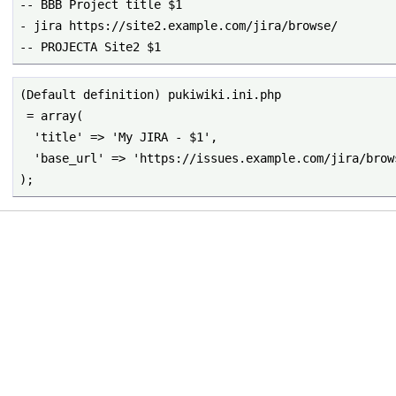
-- BBB Project title $1

- jira https://site2.example.com/jira/browse/

-- PROJECTA Site2 $1
(Default definition) pukiwiki.ini.php

 = array(

  'title' => 'My JIRA - $1',

  'base_url' => 'https://issues.example.com/jira/browse/',

);