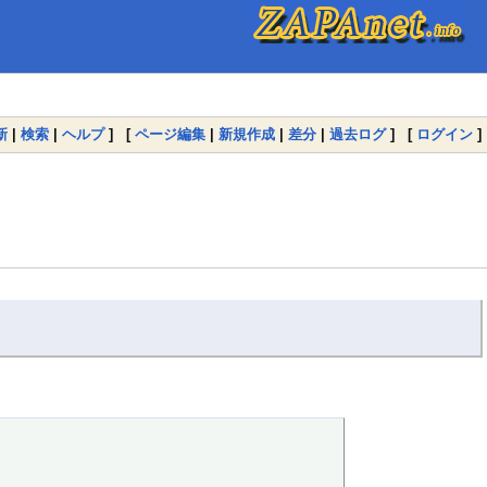
新
|
検索
|
ヘルプ
] [
ページ編集
|
新規作成
|
差分
|
過去ログ
] [
ログイン
]