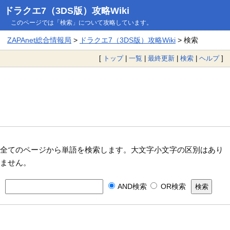
ドラクエ7（3DS版）攻略Wiki
このページでは「検索」について攻略しています。
ZAPAnet総合情報局
>
ドラクエ7（3DS版）攻略Wiki
> 検索
[
トップ
|
一覧
|
最終更新
|
検索
|
ヘルプ
]
全てのページから単語を検索します。大文字小文字の区別はあり
ません。
AND検索
OR検索