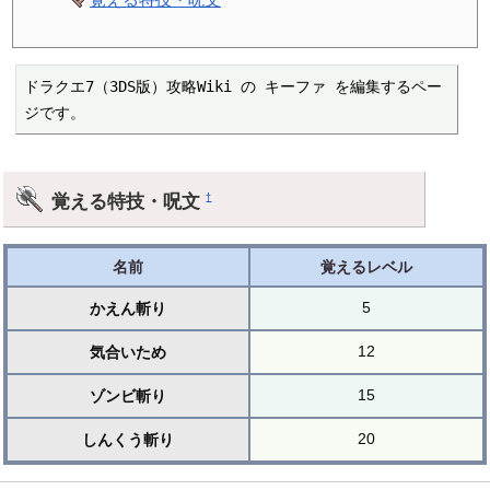
ドラクエ7（3DS版）攻略Wiki の キーファ を編集するペー
ジです。
覚える特技・呪文
†
名前
覚えるレベル
5
かえん斬り
12
気合いため
15
ゾンビ斬り
20
しんくう斬り