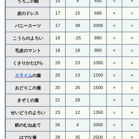
15
9
450
○
×
うろこの鎧
17
15
680
×
○
皮のドレス
17
38
3300
×
○
バニースーツ
18
-25
880
○
×
こうらのよろい
18
18
900
×
○
毛皮のマント
20
23
1050
○
×
くさりかたびら
20
13
1200
○
×
スライム
の服
20
25
1500
×
○
おどりこの服
21
28
×
×
きぞくの服
23
12
1350
○
×
せいどうのよろい
26
4
2000
○
×
鉄のむねあて
28
35
2500
○
×
はでな服