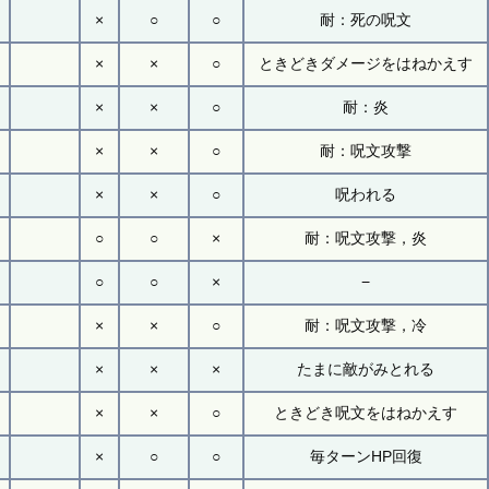
×
○
○
耐：死の呪文
×
×
○
ときどきダメージをはねかえす
×
×
○
耐：炎
×
×
○
耐：呪文攻撃
×
×
○
呪われる
○
○
×
耐：呪文攻撃，炎
○
○
×
−
×
×
○
耐：呪文攻撃，冷
×
×
×
たまに敵がみとれる
×
×
○
ときどき呪文をはねかえす
×
○
○
毎ターンHP回復