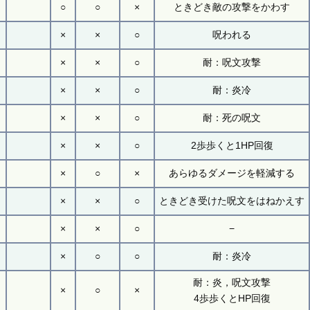
○
○
×
ときどき敵の攻撃をかわす
×
×
○
呪われる
×
×
○
耐：呪文攻撃
×
×
○
耐：炎冷
×
×
○
耐：死の呪文
×
×
○
2歩歩くと1HP回復
×
○
×
あらゆるダメージを軽減する
×
×
○
ときどき受けた呪文をはねかえす
×
×
○
−
×
○
○
耐：炎冷
耐：炎，呪文攻撃
×
○
×
4歩歩くとHP回復