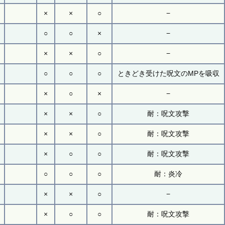
×
×
○
−
○
○
×
−
×
×
○
−
○
○
○
ときどき受けた呪文のMPを吸収
×
○
×
−
×
×
○
耐：呪文攻撃
×
×
○
耐：呪文攻撃
×
○
○
耐：呪文攻撃
○
○
○
耐：炎冷
×
×
○
−
×
○
○
耐：呪文攻撃