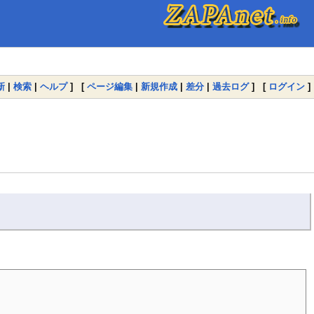
新
|
検索
|
ヘルプ
] [
ページ編集
|
新規作成
|
差分
|
過去ログ
] [
ログイン
]