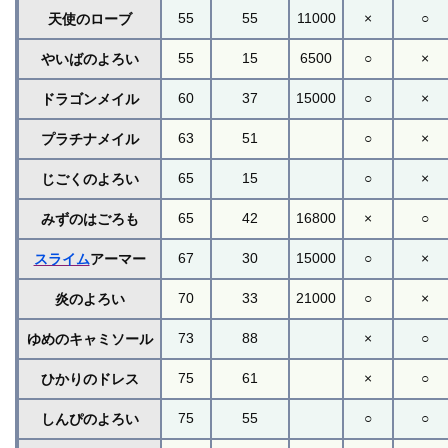
55
55
11000
×
○
天使のローブ
55
15
6500
○
×
やいばのよろい
60
37
15000
○
×
ドラゴンメイル
63
51
○
×
プラチナメイル
65
15
○
×
じごくのよろい
65
42
16800
×
○
みずのはごろも
67
30
15000
○
×
スライム
アーマー
70
33
21000
○
×
炎のよろい
73
88
×
○
ゆめのキャミソール
75
61
×
○
ひかりのドレス
75
55
○
○
しんぴのよろい