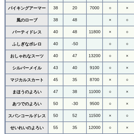
38
20
7000
○
×
バイキングアーマー
38
48
×
○
風のローブ
40
48
11800
×
○
パーティドレス
40
-50
○
○
ふしぎなボレロ
40
47
13200
○
×
おしゃれなスーツ
43
40
9100
○
×
シルバーメイル
45
35
8700
×
○
マジカルスカート
47
38
11000
○
×
まほうのよろい
50
-30
9500
○
×
あつでのよろい
50
52
11500
×
○
スパンコールドレス
55
35
12000
○
×
せいれいのよろい