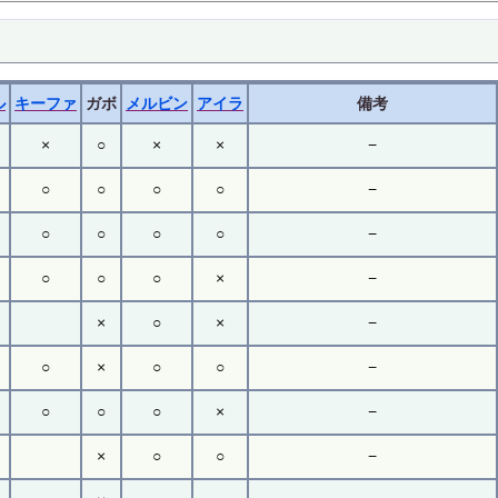
ル
キーファ
ガボ
メルビン
アイラ
備考
×
○
×
×
−
○
○
○
○
−
○
○
○
○
−
○
○
○
×
−
×
○
×
−
○
×
○
○
−
○
○
○
×
−
×
○
○
−