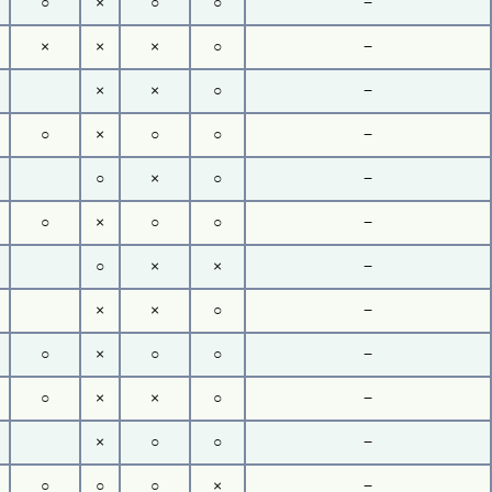
○
×
○
○
−
×
×
×
○
−
×
×
○
−
○
×
○
○
−
○
×
○
−
○
×
○
○
−
○
×
×
−
×
×
○
−
○
×
○
○
−
○
×
×
○
−
×
○
○
−
○
○
○
×
−