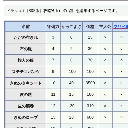
ドラクエ7（3DS版）攻略Wiki の 鎧 を編集するページです。
名前
守備力
かっこよさ
価格
主人公
マリベ
3
0
25
×
○
ただの布きれ
4
2
30
○
○
布の服
7
6
70
○
○
旅人の服
8
-100
100
○
×
ステテコパンツ
10
40
3500
○
×
きぬのタキシード
11
15
180
○
×
皮の鎧
12
-20
310
×
×
皮の腰巻
13
28
600
×
○
きぬのローブ