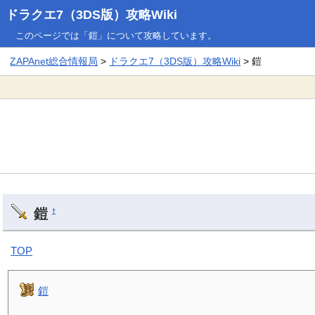
ドラクエ7（3DS版）攻略Wiki
このページでは「鎧」について攻略しています。
ZAPAnet総合情報局
>
ドラクエ7（3DS版）攻略Wiki
> 鎧
鎧
†
TOP
鎧