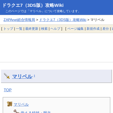
ドラクエ7（3DS版）攻略Wiki
このページでは「マリベル」について攻略しています。
ZAPAnet総合情報局
>
ドラクエ7（3DS版）攻略Wiki
> マリベル
[
トップ
|
一覧
|
最終更新
|
検索
|
ヘルプ
] [
ページ編集
|
新規作成
|
差分
|
マリベル
†
TOP
マリベル
覚える特技・呪文