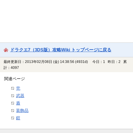
ドラクエ7（3DS版）攻略Wiki トップページに戻る
最終更新日：2013年02月08日 (金) 14:38:56
(4931d)
今日：1 昨日：2 累
計：4097
関連ページ
兜
武器
盾
装飾品
鎧