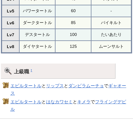
パワータートル
60
-
Lv5
ダークタートル
85
バイキルト
Lv6
デスタートル
100
たいあたり
Lv7
ダイヤタートル
125
ムーンサルト
Lv8
上級職
†
エビルタートル
と
リップス
と
ダンビラムーチョ
で
ギャオー
ス
エビルタートル
と
はなカワセミ
と
キメラ
で
フライングデビ
ル