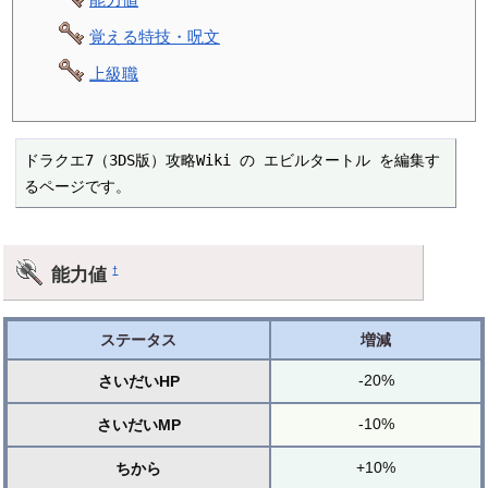
覚える特技・呪文
上級職
ドラクエ7（3DS版）攻略Wiki の エビルタートル を編集す
るページです。
能力値
†
ステータス
増減
-20%
さいだいHP
-10%
さいだいMP
+10%
ちから