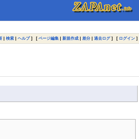
新
|
検索
|
ヘルプ
] [
ページ編集
|
新規作成
|
差分
|
過去ログ
] [
ログイン
]