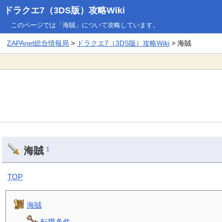
ドラクエ7（3DS版）攻略Wiki
このページでは「海賊」について攻略しています。
ZAPAnet総合情報局
>
ドラクエ7（3DS版）攻略Wiki
> 海賊
海賊
†
TOP
海賊
転職条件