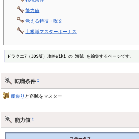
能力値
覚える特技・呪文
上級職マスターボーナス
ドラクエ7（3DS版）攻略Wiki の 海賊 を編集するページです。
転職条件
†
船乗り
と盗賊をマスター
能力値
†
ステータス