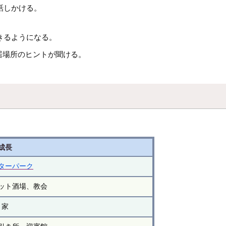
話しかける。
きるようになる。
居場所のヒントが聞ける。
。
成長
ターパーク
ット酒場、教会
家