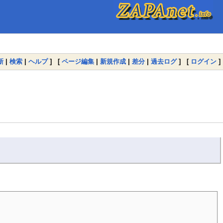
新
|
検索
|
ヘルプ
] [
ページ編集
|
新規作成
|
差分
|
過去ログ
] [
ログイン
]