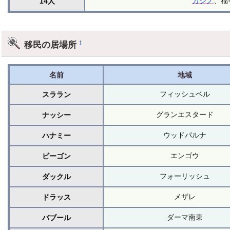
カジノ
、福
14人
移民の居場所
†
名前
地域
フィッシュベル
スララン
グランエスタード
ナッシー
ウッドパルナ
ハナミー
エンゴウ
ビーゴン
フォーリッシュ
ダックル
メザレ
ドラッス
ダーマ南東
バブール