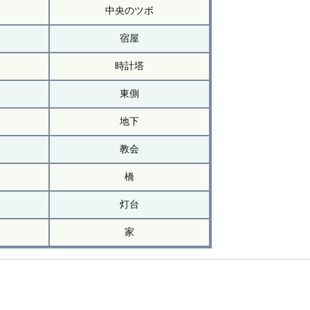
中央のツボ
宿屋
時計塔
東側
地下
教会
橋
灯台
家