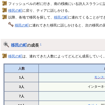
フィッシュベルの村に行き、南の桟橋にいる詩人スラランに
移民の町
に戻り、ティアに話しかける。
以降、各地で移民を探して、
移民の町
に連れてくることがで
移民の町
に連れてきた移民に話しかけると、次の移民の
移民の町
の成長
†
移民の町
は、連れてきた人数によってどんどん成長していく
人数
モンス
1人
インターネ
3人
7人