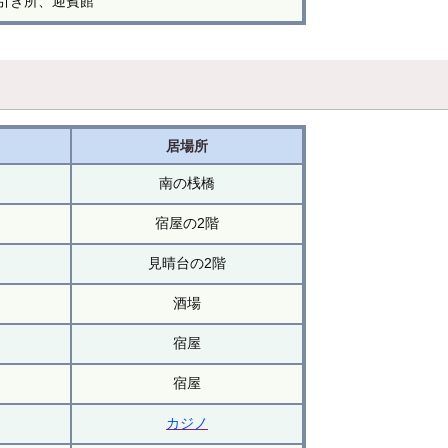
引き所、迎賓館
居場所
南の桟橋
宿屋の2階
見晴台の2階
酒場
宿屋
宿屋
カジノ