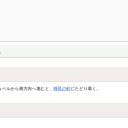
す。
ュベルから南方向へ進むと、
移民の町
にたどり着く。