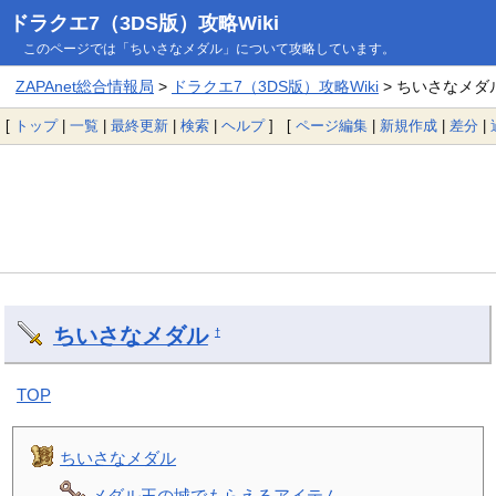
ドラクエ7（3DS版）攻略Wiki
このページでは「ちいさなメダル」について攻略しています。
ZAPAnet総合情報局
>
ドラクエ7（3DS版）攻略Wiki
> ちいさなメダ
[
トップ
|
一覧
|
最終更新
|
検索
|
ヘルプ
] [
ページ編集
|
新規作成
|
差分
|
ちいさなメダル
†
TOP
ちいさなメダル
メダル王の城でもらえるアイテム