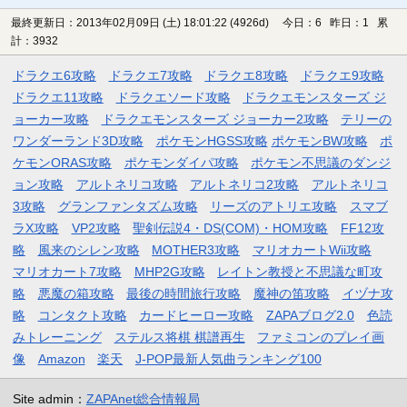
最終更新日：2013年02月09日 (土) 18:01:22
(4926d)
今日：6 昨日：1 累
計：3932
ドラクエ6攻略
ドラクエ7攻略
ドラクエ8攻略
ドラクエ9攻略
ドラクエ11攻略
ドラクエソード攻略
ドラクエモンスターズ ジ
ョーカー攻略
ドラクエモンスターズ ジョーカー2攻略
テリーの
ワンダーランド3D攻略
ポケモンHGSS攻略
ポケモンBW攻略
ポ
ケモンORAS攻略
ポケモンダイパ攻略
ポケモン不思議のダンジ
ョン攻略
アルトネリコ攻略
アルトネリコ2攻略
アルトネリコ
3攻略
グランファンタズム攻略
リーズのアトリエ攻略
スマブ
ラX攻略
VP2攻略
聖剣伝説4・DS(COM)・HOM攻略
FF12攻
略
風来のシレン攻略
MOTHER3攻略
マリオカートWii攻略
マリオカート7攻略
MHP2G攻略
レイトン教授と不思議な町攻
略
悪魔の箱攻略
最後の時間旅行攻略
魔神の笛攻略
イヅナ攻
略
コンタクト攻略
カードヒーロー攻略
ZAPAブログ2.0
色読
みトレーニング
ステルス将棋 棋譜再生
ファミコンのプレイ画
像
Amazon
楽天
J-POP最新人気曲ランキング100
Site admin：
ZAPAnet総合情報局