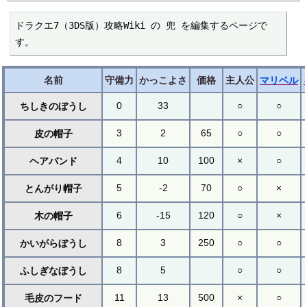
ドラクエ7（3DS版）攻略Wiki の 兜 を編集するページで
す。
名前
守備力
かっこよさ
価格
主人公
マリベル
0
33
○
○
ちしきのぼうし
3
2
65
○
○
皮の帽子
4
10
100
×
○
ヘアバンド
5
-2
70
○
×
とんがり帽子
6
-15
120
○
×
木の帽子
8
3
250
○
○
かいがらぼうし
8
5
○
○
ふしぎなぼうし
11
13
500
×
○
毛皮のフード