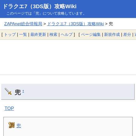
ドラクエ7（3DS版）攻略Wiki
このページでは「兜」について攻略しています。
ZAPAnet総合情報局
>
ドラクエ7（3DS版）攻略Wiki
> 兜
[
トップ
|
一覧
|
最終更新
|
検索
|
ヘルプ
] [
ページ編集
|
新規作成
|
差分
|
兜
†
TOP
兜