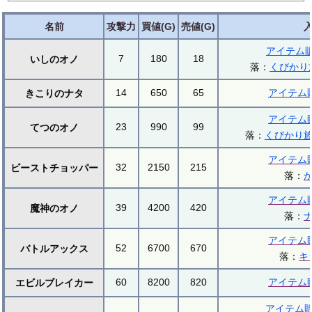
名前
攻撃力
買値(G)
売値(G)
アイテム
7
180
18
いしのオノ
落：
くびかり
14
650
65
アイテム
きこりのナタ
アイテム
23
990
99
てつのオノ
落：
くびかり
アイテム
32
2150
215
ビーストチョッパー
落：
アイテム
39
4200
420
魔神のオノ
落：
アイテム
52
6700
670
バトルアックス
落：
キ
60
8200
820
アイテム
エビルブレイカー
アイテム