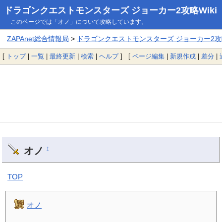
ドラゴンクエストモンスターズ ジョーカー2攻略Wiki
このページでは「オノ」について攻略しています。
ZAPAnet総合情報局
>
ドラゴンクエストモンスターズ ジョーカー2攻略
[
トップ
|
一覧
|
最終更新
|
検索
|
ヘルプ
] [
ページ編集
|
新規作成
|
差分
|
オノ
†
TOP
オノ