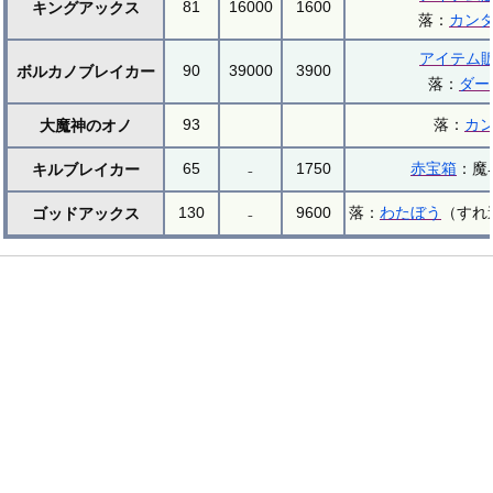
81
16000
1600
キングアックス
落：
カン
アイテム
90
39000
3900
ボルカノブレイカー
落：
ダー
93
落：
カ
大魔神のオノ
65
₋
1750
赤宝箱
：魔
キルブレイカー
130
₋
9600
落：
わたぼう
（すれ
ゴッドアックス