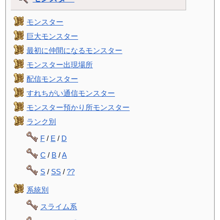
モンスター
巨大モンスター
最初に仲間になるモンスター
モンスター出現場所
配信モンスター
すれちがい通信モンスター
モンスター預かり所モンスター
ランク別
F
/
E
/
D
C
/
B
/
A
S
/
SS
/
??
系統別
スライム系