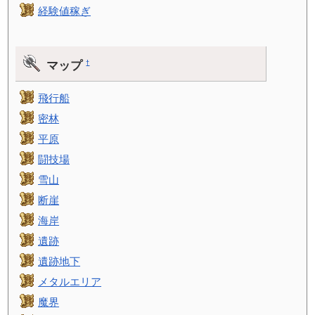
経験値稼ぎ
マップ
†
飛行船
密林
平原
闘技場
雪山
断崖
海岸
遺跡
遺跡地下
メタルエリア
魔界