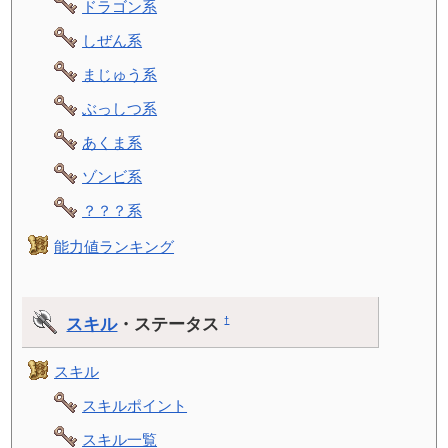
ドラゴン系
しぜん系
まじゅう系
ぶっしつ系
あくま系
ゾンビ系
？？？系
能力値ランキング
スキル
・ステータス
†
スキル
スキルポイント
スキル一覧