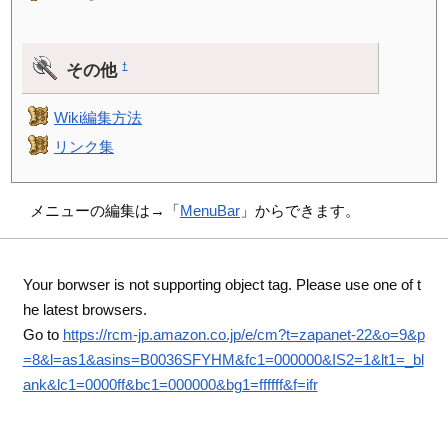
その他
†
Wiki編集方法
リンク集
メニューの編集は→「
MenuBar
」からできます。
Your borwser is not supporting object tag. Please use one of t
he latest browsers.
Go to
https://rcm-jp.amazon.co.jp/e/cm?t=zapanet-22&o=9&p
=8&l=as1&asins=B0036SFYHM&fc1=000000&IS2=1&lt1=_bl
ank&lc1=0000ff&bc1=000000&bg1=ffffff&f=ifr