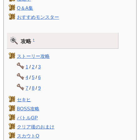
Q＆A集
おすすめモンスター
攻略
†
ストーリー攻略
1
/
2
/
3
4
/
5
/
6
7
/
8
/
9
セキヒ
BOSS攻略
バトルGP
クリア後のおまけ
スカウトQ