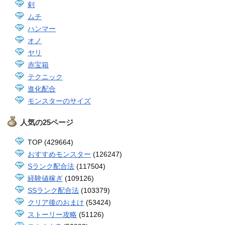
剣
ムチ
ハンマー
オノ
ヤリ
赤宝箱
テクニック
進化配合
モンスターのサイズ
人気の25ページ
TOP (429664)
おすすめモンスター
(126247)
Sランク配合法
(117504)
経験値稼ぎ
(109126)
SSランク配合法
(103379)
クリア後のおまけ
(53424)
ストーリー攻略
(51126)