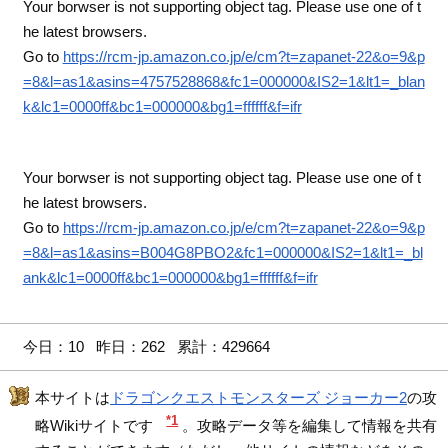
Your borwser is not supporting object tag. Please use one of t
he latest browsers.
Go to
https://rcm-jp.amazon.co.jp/e/cm?t=zapanet-22&o=9&p
=8&l=as1&asins=4757528868&fc1=000000&IS2=1&lt1=_blan
k&lc1=0000ff&bc1=000000&bg1=ffffff&f=ifr
Your borwser is not supporting object tag. Please use one of t
he latest browsers.
Go to
https://rcm-jp.amazon.co.jp/e/cm?t=zapanet-22&o=9&p
=8&l=as1&asins=B004G8PBO2&fc1=000000&IS2=1&lt1=_bl
ank&lc1=0000ff&bc1=000000&bg1=ffffff&f=ifr
今日：10 昨日：262 累計：429664
本サイトは
ドラゴンクエストモンスターズ ジョーカー2
の攻
*1
略Wikiサイトです
。攻略データ等を編集して情報を共有