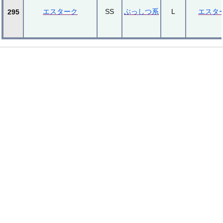
エスターク
SS
ぶっしつ系
L
エスタ
295