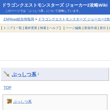
ドラゴンクエストモンスターズ ジョーカー2攻略Wiki
このページでは「ぶっしつ系」について攻略しています。
ZAPAnet総合情報局
>
ドラゴンクエストモンスターズ ジョーカー2攻略
[
トップ
|
一覧
|
最終更新
|
検索
|
ヘルプ
] [
ページ編集
|
新規作成
|
差分
|
ぶっしつ系
†
TOP
ぶっしつ系