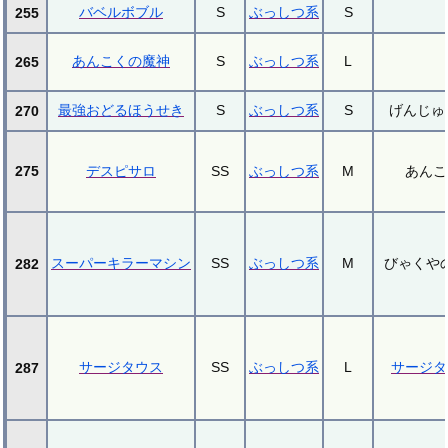
バベルボブル
S
ぶっしつ系
S
255
あんこくの魔神
S
ぶっしつ系
L
265
最強おどるほうせき
S
ぶっしつ系
S
げんじゅ
270
275
デスピサロ
SS
ぶっしつ系
M
あんこ
スーパーキラーマシン
SS
ぶっしつ系
M
びゃくや
282
サージタウス
SS
ぶっしつ系
L
サージタ
287