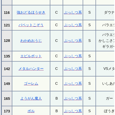
強おどるほうせき
C
ぶっしつ系
S
ダウナ
116
パペットこぞう
C
ぶっしつ系
S
バラエ
121
バラエ
128
わかめおうじ
C
ぶっしつ系
S
かしこさ
ギラガ
エビルポット
C
ぶっしつ系
S
135
メタルハンター
C
ぶっしつ系
S
VSメ
142
ゴーレム
C
ぶっしつ系
S
いしあ
149
ようがん魔人
B
ぶっしつ系
S
ガー
165
ボル
B
ぶっしつ系
S
ぼうぎ
173