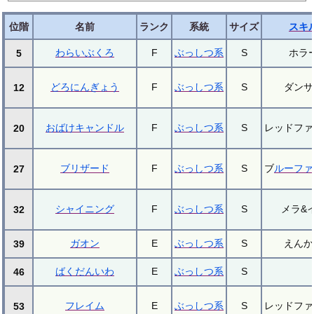
位階
名前
ランク
系統
サイズ
スキ
わらいぶくろ
F
ぶっしつ系
S
ホラ
5
どろにんぎょう
F
ぶっしつ系
S
ダンサ
12
おばけキャンドル
F
ぶっしつ系
S
レッドファ
20
ブリザード
F
ぶっしつ系
S
ブ
ルーファ
27
シャイニング
F
ぶっしつ系
S
メラ&
32
ガオン
E
ぶっしつ系
S
えんか
39
ばくだんいわ
E
ぶっしつ系
S
46
フレイム
E
ぶっしつ系
S
レッドファ
53