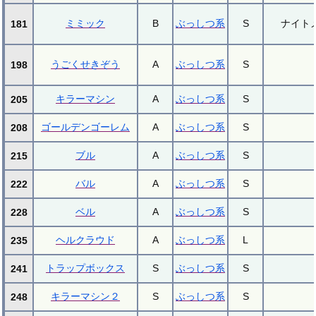
ミミック
B
ぶっしつ系
S
ナイト
181
うごくせきぞう
A
ぶっしつ系
S
198
キラーマシン
A
ぶっしつ系
S
205
ゴールデンゴーレム
A
ぶっしつ系
S
208
ブル
A
ぶっしつ系
S
215
バル
A
ぶっしつ系
S
222
ベル
A
ぶっしつ系
S
228
ヘルクラウド
A
ぶっしつ系
L
235
トラップボックス
S
ぶっしつ系
S
241
キラーマシン２
S
ぶっしつ系
S
248