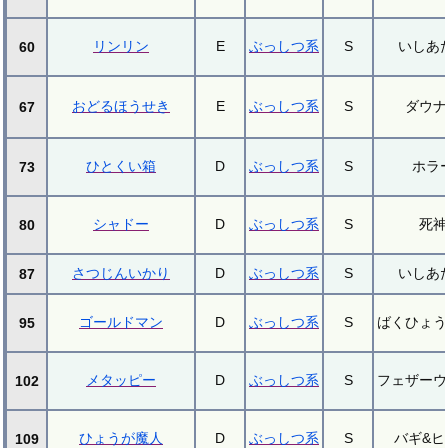
リンリン
E
ぶっしつ系
S
いしあ
60
おどるほうせき
E
ぶっしつ系
S
ダウナ
67
ひとくい箱
D
ぶっしつ系
S
ホラ
73
シャドー
D
ぶっしつ系
S
死神
80
さつじんいかり
D
ぶっしつ系
S
いしあ
87
ゴールドマン
D
ぶっしつ系
S
ばくひょう
95
メタッピー
D
ぶっしつ系
S
フェザーウ
102
ひょうが魔人
D
ぶっしつ系
S
バギ&ヒ
109