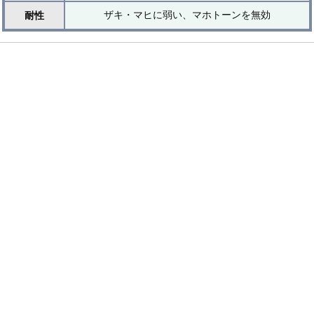
ザキ・マヒに弱い、マホトーンを無効
耐性