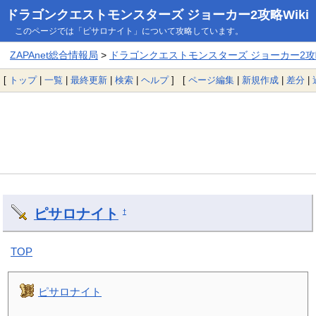
ドラゴンクエストモンスターズ ジョーカー2攻略Wiki
このページでは「ピサロナイト」について攻略しています。
ZAPAnet総合情報局
>
ドラゴンクエストモンスターズ ジョーカー2攻略
[
トップ
|
一覧
|
最終更新
|
検索
|
ヘルプ
] [
ページ編集
|
新規作成
|
差分
|
ピサロナイト
†
TOP
ピサロナイト