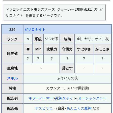
ドラゴンクエストモンスターズ ジョーカー2攻略Wiki の ピ
サロナイト を編集するページです。
224
ピサロナイト
A
ソンビ系
剣、ヤリ、オノ、杖
ランク
系統
装備
HP
MP
攻撃力
守備力
すばやさ
かしこさ
限界値
?
?
?
?
?
?
-
-
-
生息地
落とす
ふういんの技
スキル
カウンター、AI1〜2回行動
特性
キラーアーマー
×
死神きぞく
or
オーシャンクロー
配合例
デスピサロ
＝(
自分
×
あんこくの魔神
)など
配合先