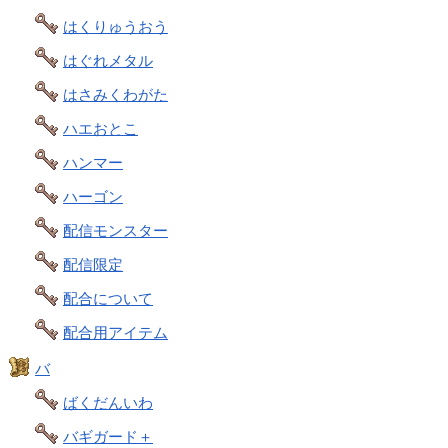
はくりゅうおう
はぐれメタル
はさみくわがた
ハエおとこ
ハンマー
ハーゴン
配信モンスター
配信限定
配合について
配合用アイテム
バ
ばくだんいわ
バギガード＋