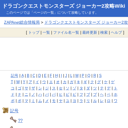
ドラゴンクエストモンスターズ ジョーカー2攻略Wiki
このページでは「ページの一覧」について攻略しています。
ZAPAnet総合情報局
>
ドラゴンクエストモンスターズ ジョーカー2攻略
[
トップ
|
一覧
|
ファイル名一覧
|
最終更新
|
検索
|
ヘルプ
]
記号
|
A
|
B
|
C
|
D
|
E
|
F
|
H
|
I
|
J
|
L
|
M
|
P
|
Q
|
R
|
S
T
|
W
|
Y
|
ア
|
イ
|
ウ
|
エ
|
オ
|
カ
|
ガ
|
キ
|
ギ
|
ク
|
グ
|
ケ
|
ゲ
コ
|
ゴ
|
サ
|
ザ
|
シ
|
ジ
|
ス
|
セ
|
ソ
|
ゾ
|
タ
|
ダ
|
ツ
|
テ
|
デ
|
ト
ド
|
ナ
|
ニ
|
ノ
|
ハ
|
バ
|
パ
|
ヒ
|
ビ
|
ピ
|
フ
|
ブ
|
プ
|
ヘ
|
ベ
|
ホ
ボ
|
ポ
|
マ
|
ミ
|
ム
|
メ
|
モ
|
ヤ
|
ユ
|
ヨ
|
ラ
|
リ
|
ル
|
レ
|
ロ
|
ワ
記号
??