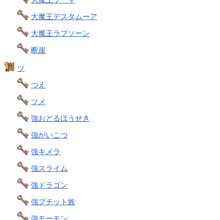
大魔王デスタムーア
大魔王ラプソーン
断崖
ツ
つえ
ツメ
強おどるほうせき
強がいこつ
強キメラ
強スライム
強ドラゴン
強プチット族
強モーモン