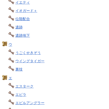
イエティ
イオガード＋
位階配合
遺跡
遺跡地下
ウ
うごくせきぞう
ウイングタイガー
裏技
エ
エスターク
エビラ
エビルアングラー