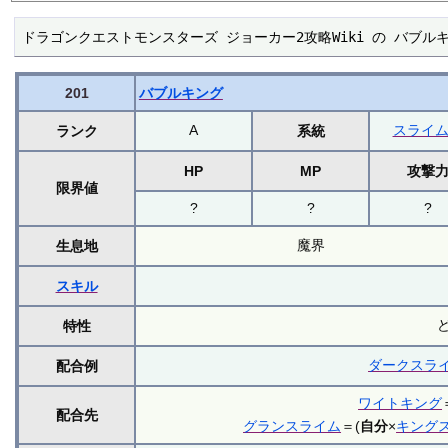
ドラゴンクエストモンスターズ ジョーカー2攻略Wiki の バブル
201
バブルキング
A
スライ
ランク
系統
HP
MP
攻撃
限界値
?
?
?
魔界
生息地
スキル
特性
ダークスラ
配合例
ワイトキング
配合先
グランスライム
＝(
自分
×
キング