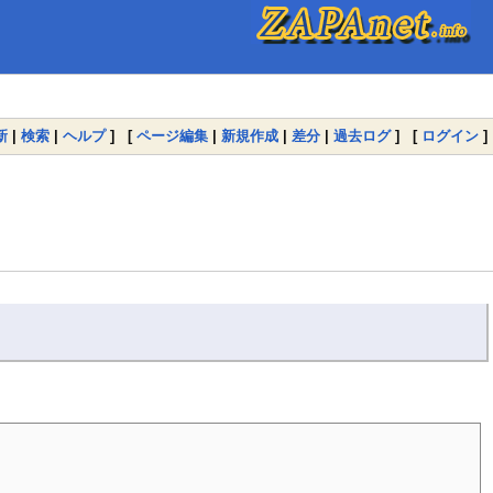
新
|
検索
|
ヘルプ
] [
ページ編集
|
新規作成
|
差分
|
過去ログ
] [
ログイン
]