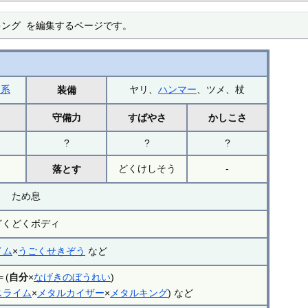
キング を編集するページです。
ム系
ヤリ、
ハンマー
、ツメ、杖
装備
力
守備力
すばやさ
かしこさ
?
?
?
どくけしそう
-
落とす
ため息
どくどくボディ
イム
×
うごくせきぞう
など
＝(
自分
×
なげきのぼうれい
)
スライム
×
メタルカイザー
×
メタルキング
) など