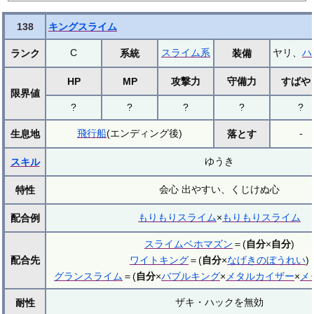
138
キングスライム
C
スライム系
ヤリ、
ハ
ランク
系統
装備
HP
MP
攻撃力
守備力
すばや
限界値
?
?
?
?
?
飛行船
(エンディング後)
-
生息地
落とす
ゆうき
スキル
会心 出やすい、くじけぬ心
特性
もりもりスライム
×
もりもりスライム
配合例
スライムベホマズン
＝(
自分
×
自分
)
配合先
ワイトキング
＝(
自分
×
なげきのぼうれい
)
グランスライム
＝(
自分
×
バブルキング
×
メタルカイザー
×
メ
ザキ・ハックを無効
耐性