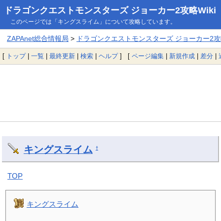
ドラゴンクエストモンスターズ ジョーカー2攻略Wiki
このページでは「キングスライム」について攻略しています。
ZAPAnet総合情報局
>
ドラゴンクエストモンスターズ ジョーカー2攻略
[
トップ
|
一覧
|
最終更新
|
検索
|
ヘルプ
] [
ページ編集
|
新規作成
|
差分
|
キングスライム
†
TOP
キングスライム