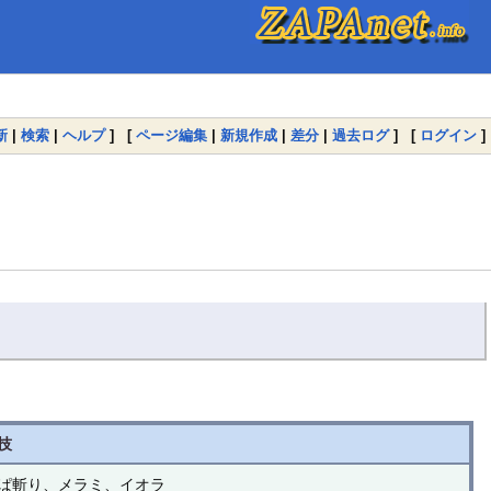
新
|
検索
|
ヘルプ
] [
ページ編集
|
新規作成
|
差分
|
過去ログ
] [
ログイン
]
技
ぱ斬り、メラミ、イオラ