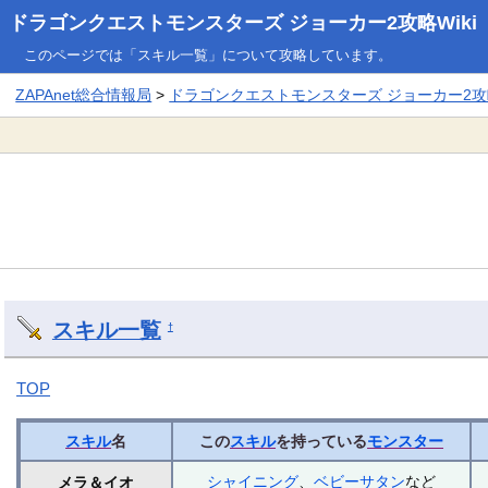
ドラゴンクエストモンスターズ ジョーカー2攻略Wiki
このページでは「スキル一覧」について攻略しています。
ZAPAnet総合情報局
>
ドラゴンクエストモンスターズ ジョーカー2攻略
スキル一覧
†
TOP
スキル
名
この
スキル
を持っている
モンスター
シャイニング
、
ベビーサタン
など
メラ＆イオ