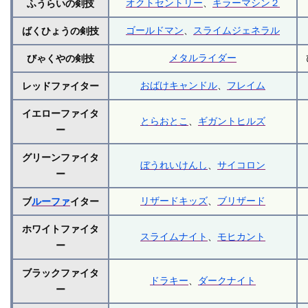
オクトセントリー
、
キラーマシン２
ふうらいの剣技
ゴールドマン
、
スライムジェネラル
ばくひょうの剣技
メタルライダー
びゃくやの剣技
おばけキャンドル
、
フレイム
レッドファイター
イエローファイタ
とらおとこ
、
ギガントヒルズ
ー
グリーンファイタ
ぼうれいけんし
、
サイコロン
ー
リザードキッズ
、
ブリザード
ブ
ルーファ
イター
ホワイトファイタ
スライムナイト
、
モヒカント
ー
ブラックファイタ
ドラキー
、
ダークナイト
ー