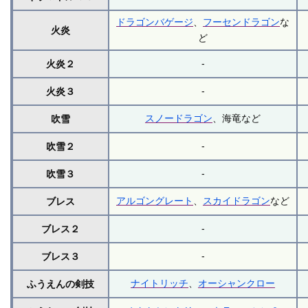
ドラゴンバゲージ
、
フーセンドラゴン
な
火炎
ど
-
火炎２
-
火炎３
スノードラゴン
、海竜など
吹雪
-
吹雪２
-
吹雪３
アルゴングレート
、
スカイドラゴン
など
ブレス
-
ブレス２
-
ブレス３
ナイトリッチ
、
オーシャンクロー
ふうえんの剣技